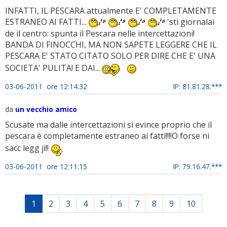
INFATTI, IL PESCARA attualmente E' COMPLETAMENTE
ESTRANEO AI FATTI...
'sti giornalai
de il centro: spunta il Pescara nelle intercettazioni!
BANDA DI FINOCCHI, MA NON SAPETE LEGGERE CHE IL
PESCARA E' STATO CITATO SOLO PER DIRE CHE E' UNA
SOCIETA' PULITA! E DAI...
03-06-2011 ore 12:14:32
IP: 81.81.28.***
da
un vecchio amico
Scusate ma dalle intercettazioni si evince proprio che il
pescara è completamente estraneo ai fatti!!!!O forse ni
sacc legg ji!!
03-06-2011 ore 12:11:15
IP: 79.16.47.***
1
2
3
4
5
6
7
8
9
10