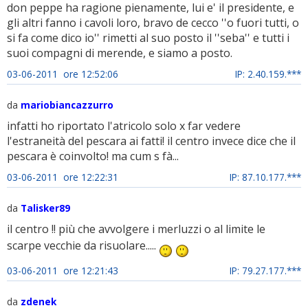
don peppe ha ragione pienamente, lui e' il presidente, e
gli altri fanno i cavoli loro, bravo de cecco ''o fuori tutti, o
si fa come dico io'' rimetti al suo posto il ''seba'' e tutti i
suoi compagni di merende, e siamo a posto.
03-06-2011 ore 12:52:06
IP: 2.40.159.***
da
mariobiancazzurro
infatti ho riportato l'atricolo solo x far vedere
l'estraneità del pescara ai fatti! il centro invece dice che il
pescara è coinvolto! ma cum s fà...
03-06-2011 ore 12:22:31
IP: 87.10.177.***
da
Talisker89
il centro !! più che avvolgere i merluzzi o al limite le
scarpe vecchie da risuolare.....
03-06-2011 ore 12:21:43
IP: 79.27.177.***
da
zdenek