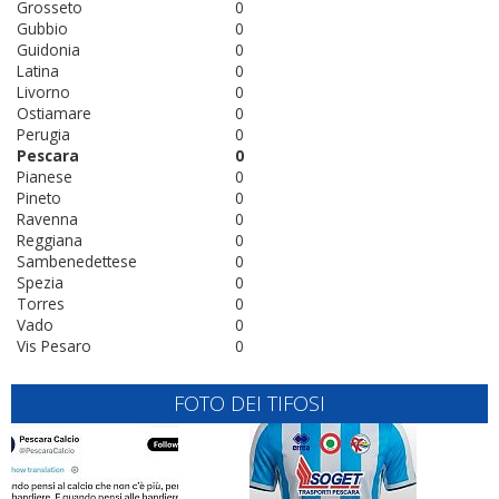
Grosseto
0
Gubbio
0
Guidonia
0
Latina
0
Livorno
0
Ostiamare
0
Perugia
0
Pescara
0
Pianese
0
Pineto
0
Ravenna
0
Reggiana
0
Sambenedettese
0
Spezia
0
Torres
0
Vado
0
Vis Pesaro
0
FOTO DEI TIFOSI