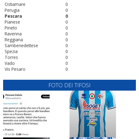
Ostiamare
0
Perugia
0
Pescara
0
Pianese
0
Pineto
0
Ravenna
0
Reggiana
0
Sambenedettese
0
Spezia
0
Torres
0
Vado
0
Vis Pesaro
0
FOTO DEI TIFOSI