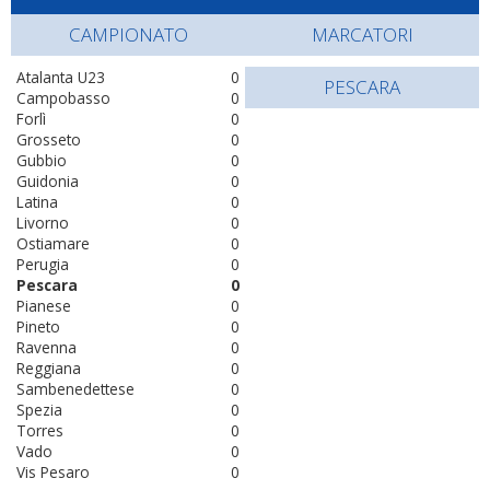
CAMPIONATO
MARCATORI
Atalanta U23
0
PESCARA
Campobasso
0
Forlì
0
Grosseto
0
Gubbio
0
Guidonia
0
Latina
0
Livorno
0
Ostiamare
0
Perugia
0
Pescara
0
Pianese
0
Pineto
0
Ravenna
0
Reggiana
0
Sambenedettese
0
Spezia
0
Torres
0
Vado
0
Vis Pesaro
0