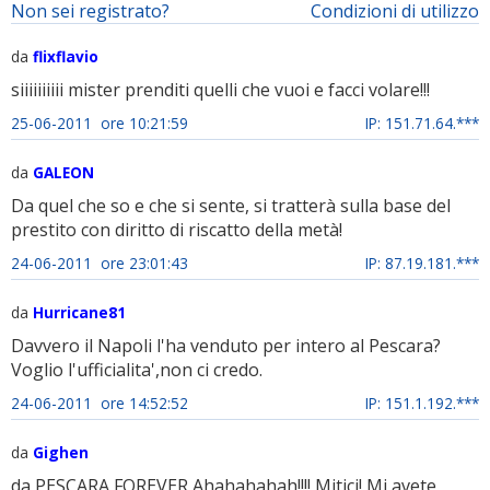
Non sei registrato?
Condizioni di utilizzo
da
flixflavio
siiiiiiiiii mister prenditi quelli che vuoi e facci volare!!!
25-06-2011 ore 10:21:59
IP: 151.71.64.***
da
GALEON
Da quel che so e che si sente, si tratterà sulla base del
prestito con diritto di riscatto della metà!
24-06-2011 ore 23:01:43
IP: 87.19.181.***
da
Hurricane81
Davvero il Napoli l'ha venduto per intero al Pescara?
Voglio l'ufficialita',non ci credo.
24-06-2011 ore 14:52:52
IP: 151.1.192.***
da
Gighen
da PESCARA FOREVER Ahahahahah!!!! Mitici! Mi avete