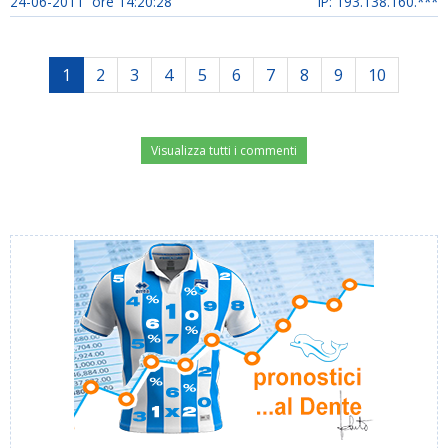
24-06-2011 ore 14:20:28
IP: 193.138.160.***
1
2
3
4
5
6
7
8
9
10
Visualizza tutti i commenti