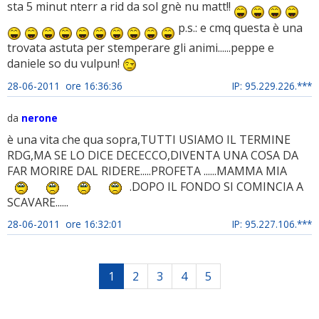
sta 5 minut nterr a rid da sol gnè nu matt!!
p.s.: e cmq questa è una
trovata astuta per stemperare gli animi......peppe e
daniele so du vulpun!
28-06-2011 ore 16:36:36
IP: 95.229.226.***
da
nerone
è una vita che qua sopra,TUTTI USIAMO IL TERMINE
RDG,MA SE LO DICE DECECCO,DIVENTA UNA COSA DA
FAR MORIRE DAL RIDERE.....PROFETA ......MAMMA MIA
.DOPO IL FONDO SI COMINCIA A
SCAVARE......
28-06-2011 ore 16:32:01
IP: 95.227.106.***
1
2
3
4
5