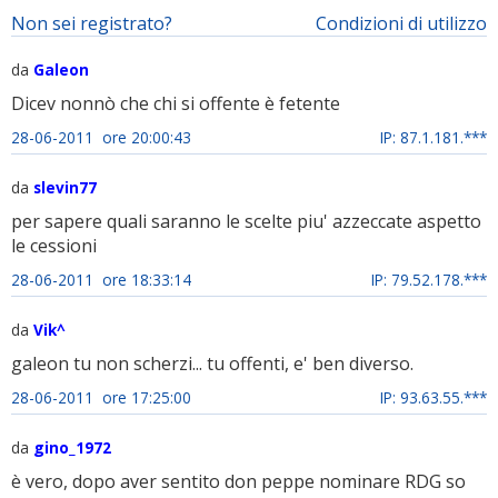
Non sei registrato?
Condizioni di utilizzo
da
Galeon
Dicev nonnò che chi si offente è fetente
28-06-2011 ore 20:00:43
IP: 87.1.181.***
da
slevin77
per sapere quali saranno le scelte piu' azzeccate aspetto
le cessioni
28-06-2011 ore 18:33:14
IP: 79.52.178.***
da
Vik^
galeon tu non scherzi... tu offenti, e' ben diverso.
28-06-2011 ore 17:25:00
IP: 93.63.55.***
da
gino_1972
è vero, dopo aver sentito don peppe nominare RDG so