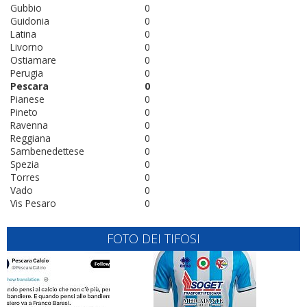
Gubbio
0
Guidonia
0
Latina
0
Livorno
0
Ostiamare
0
Perugia
0
Pescara
0
Pianese
0
Pineto
0
Ravenna
0
Reggiana
0
Sambenedettese
0
Spezia
0
Torres
0
Vado
0
Vis Pesaro
0
FOTO DEI TIFOSI