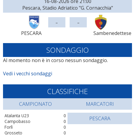
16-08-2026 ore 21:00
Pescara, Stadio Adriatico "G. Cornacchia"
-
-
PESCARA
Sambenedettese
SONDAGGIO
Al momento non è in corso nessun sondaggio.
Vedi i vecchi sondaggi
CLASSIFICHE
CAMPIONATO
MARCATORI
Atalanta U23
0
PESCARA
Campobasso
0
Forlì
0
Grosseto
0