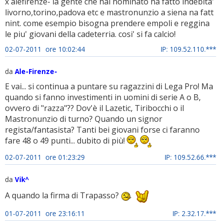
x alefirenze- la gente che hai nominato ha fatto indebita'
livorno,torino,padova etc e mastronunzio a siena na fatt
nint. come esempio bisogna prendere empoli e reggina
le piu' giovani della cadeterria. cosi' si fa calcio!
02-07-2011 ore 10:02:44
IP: 109.52.110.***
da
Ale-Firenze-
E vai... si continua a puntare su ragazzini di Lega Pro! Ma
quando si fanno investimenti in uomini di serie A o B,
ovvero di "razza"?? Dov'è il Lazetic, Tiribocchi o il
Mastronunzio di turno? Quando un signor
regista/fantasista? Tanti bei giovani forse ci faranno
fare 48 o 49 punti... dubito di più!
02-07-2011 ore 01:23:29
IP: 109.52.66.***
da
Vik^
A quando la firma di Trapasso?
01-07-2011 ore 23:16:11
IP: 2.32.17.***