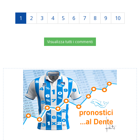
1
2
3
4
5
6
7
8
9
10
Visualizza tutti i commenti