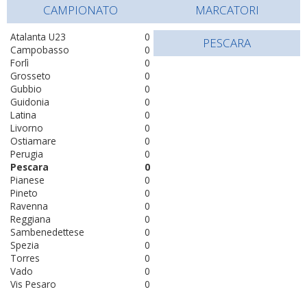
CAMPIONATO
MARCATORI
Atalanta U23
0
PESCARA
Campobasso
0
Forlì
0
Grosseto
0
Gubbio
0
Guidonia
0
Latina
0
Livorno
0
Ostiamare
0
Perugia
0
Pescara
0
Pianese
0
Pineto
0
Ravenna
0
Reggiana
0
Sambenedettese
0
Spezia
0
Torres
0
Vado
0
Vis Pesaro
0