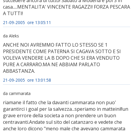
succedere ancora di tutto! Sabato a Modena e poi 3 in
casa.....MENTALITA' VINCENTE RAGAZZI! FORZA PESCARA
A TUTTI!
21-09-2005 ore 13:05:11
da Aleks
ANCHE NOI AVREMMO FATTO LO STESSO SE 1
PRESIDENTE COME PATERNA SI CAGAVA SOTTO E SI
VOLEVA VENDERE LA B DOPO CHE SI ERA VENDUTO
PURE A CARRARO.MA NE ABBIAM PARLATO
ABBASTANZA.
21-09-2005 ore 13:01:58
da cammarata
riamane il fatto che la davanti cammarata non puo'
garantirci i goal per la salvezza...speriamo in matteini!!un
grave errore della societa a non prendere un buon
centravanti.Andate sul sito del catanzaro e vedete che
anche loro dicono "meno male che avevano cammarata