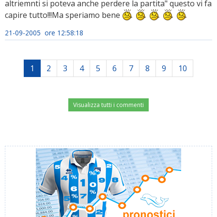
altriemnti si poteva anche perdere la partita" questo vi fa
capire tutto!!!Ma speriamo bene
21-09-2005 ore 12:58:18
1
2
3
4
5
6
7
8
9
10
Visualizza tutti i commenti