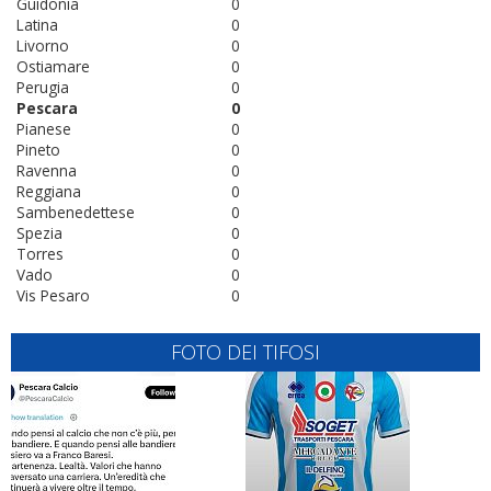
Guidonia
0
Latina
0
Livorno
0
Ostiamare
0
Perugia
0
Pescara
0
Pianese
0
Pineto
0
Ravenna
0
Reggiana
0
Sambenedettese
0
Spezia
0
Torres
0
Vado
0
Vis Pesaro
0
FOTO DEI TIFOSI