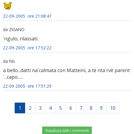
22-09-2005 ore 21:08:47
da ZIGANO
'ngulo, rilassati.
22-09-2005 ore 17:52:22
da fds
a bello...datti na´calmata con Matteini, a té nta´rvé parent
´...capo......
22-09-2005 ore 17:51:29
1
2
3
4
5
6
7
8
9
10
Visualizza tutti i commenti