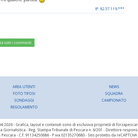
IP: 82.57.119.***
za tutti i commenti
AREA UTENTI
NEWS
FOTO TIFOSI
SQUADRA
SONDAGGI
CAMPIONATO
REGOLAMENTO
4-2026 - Grafica, layout e contenuti sono di esclusiva proprietà di forzapesca
a Giornalistica - Reg. Stampa Tribunale di Pescara n. 6/201 - Direttore respon
s Pescara - C.f. 91134250686 - P.iva 02135270680
- Sito protetto da reCAPTCHA