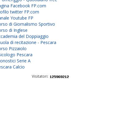
agina Facebook FP.com
ofilo twitter FP.com
anale Youtube FP
rso di Giornalismo Sportivo
rso di Inglese
ccademia del Doppiaggio
uola di recitazione - Pescara
rso Pizzaiolo
sicologo Pescara
onostici Serie A
scara Calcio
Visitatori: