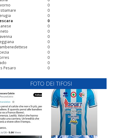
ivorno
0
stiamare
0
erugia
0
escara
0
ianese
0
ineto
0
avenna
0
eggiana
0
ambenedettese
0
pezia
0
orres
0
ado
0
is Pesaro
0
FOTO DEI TIFOSI