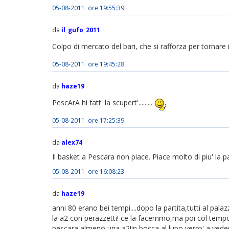
05-08-2011 ore 19:55:39
da
il_gufo_2011
Colpo di mercato del bari, che si rafforza per tornare
05-08-2011 ore 19:45:28
da
haze19
PescArA hi fatt' la scupert'.........
05-08-2011 ore 17:25:39
da
alex74
Il basket a Pescara non piace. Piace molto di piu' la p
05-08-2011 ore 16:08:23
da
haze19
anni 80 erano bei tempi....dopo la partita,tutti al pal
la a2 con perazzetti! ce la facemmo,ma poi col tempo 
pescara,almeno una a2!in bocca al lupo,verro' a vede