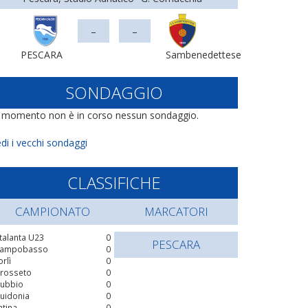
-
-
PESCARA
Sambenedettese
SONDAGGIO
l momento non è in corso nessun sondaggio.
di i vecchi sondaggi
CLASSIFICHE
CAMPIONATO
MARCATORI
talanta U23
0
PESCARA
ampobasso
0
orlì
0
rosseto
0
ubbio
0
uidonia
0
atina
0