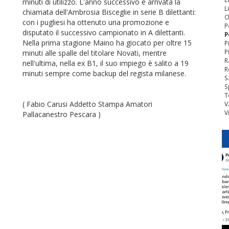
minuti di utilizzo. L'anno successivo è arrivata la
L
chiamata dell'Ambrosia Bisceglie in serie B dilettanti:
O
con i pugliesi ha ottenuto una promozione e
P
disputato il successivo campionato in A dilettanti.
P
Nella prima stagione Maino ha giocato per oltre 15
P
P
minuti alle spalle del titolare Novati, mentre
R
nell'ultima, nella ex B1, il suo impiego è salito a 19
R
minuti sempre come backup del regista milanese.
S
S
T
( Fabio Carusi Addetto Stampa Amatori
V
V
Pallacanestro Pescara )