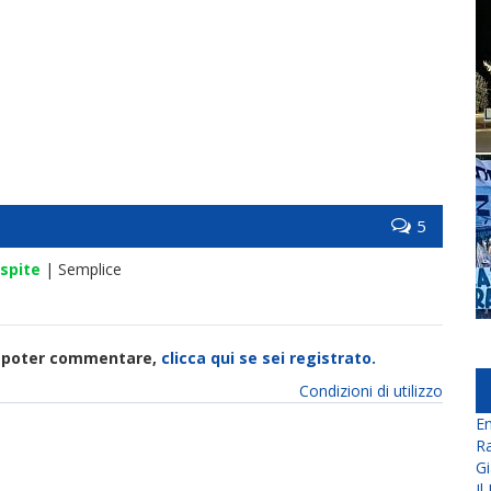
5
spite
| Semplice
di poter commentare,
clicca qui se sei registrato.
Condizioni di utilizzo
En
Ra
Gi
Il