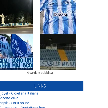
Guarda e pubblica
LINKS
joyel - Gioielleria Italiana
ccolta olive
aspik - Corsi online
 Pomeriggio - Quotidiano free