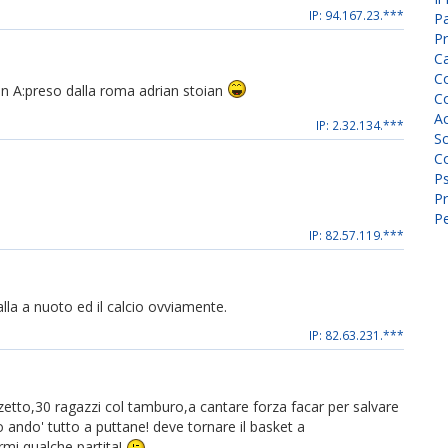
IP: 94.167.23.***
P
Pr
C
Co
 in A:preso dalla roma adrian stoian
Co
A
IP: 2.32.134.***
Sc
Co
P
Pr
Pe
IP: 82.57.119.***
alla a nuoto ed il calcio ovviamente.
IP: 82.63.231.***
azzetto,30 ragazzi col tamburo,a cantare forza facar per salvare
ando' tutto a puttane! deve tornare il basket a
rmi qualche partita!