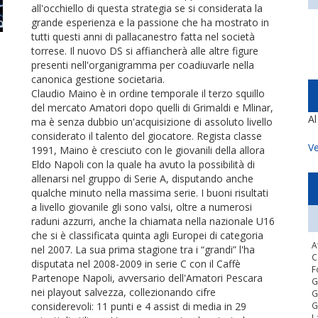
all'occhiello di questa strategia se si considerata la
grande esperienza e la passione che ha mostrato in
tutti questi anni di pallacanestro fatta nel società
torrese. Il nuovo DS si affiancherà alle altre figure
presenti nell'organigramma per coadiuvarle nella
canonica gestione societaria.
Claudio Maino è in ordine temporale il terzo squillo
del mercato Amatori dopo quelli di Grimaldi e Mlinar,
A
ma è senza dubbio un'acquisizione di assoluto livello
considerato il talento del giocatore. Regista classe
Ve
1991, Maino è cresciuto con le giovanili della allora
Eldo Napoli con la quale ha avuto la possibilità di
allenarsi nel gruppo di Serie A, disputando anche
qualche minuto nella massima serie. I buoni risultati
a livello giovanile gli sono valsi, oltre a numerosi
raduni azzurri, anche la chiamata nella nazionale U16
che si è classificata quinta agli Europei di categoria
A
nel 2007. La sua prima stagione tra i “grandi” l'ha
C
disputata nel 2008-2009 in serie C con il Caffè
F
Partenope Napoli, avversario dell'Amatori Pescara
G
nei playout salvezza, collezionando cifre
G
considerevoli: 11 punti e 4 assist di media in 29
G
L