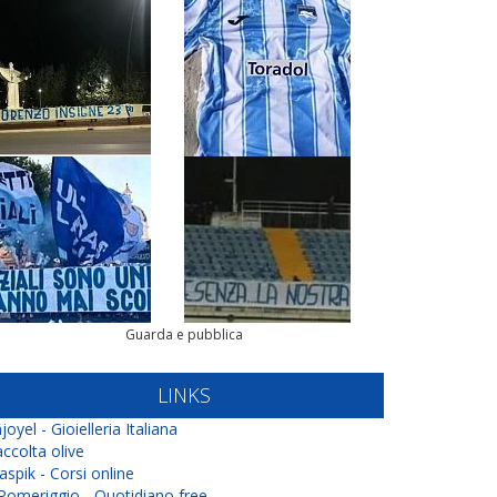
Guarda e pubblica
LINKS
joyel - Gioielleria Italiana
ccolta olive
aspik - Corsi online
 Pomeriggio - Quotidiano free