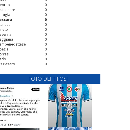
ivorno
0
stiamare
0
erugia
0
escara
0
ianese
0
ineto
0
avenna
0
eggiana
0
ambenedettese
0
pezia
0
orres
0
ado
0
is Pesaro
0
FOTO DEI TIFOSI