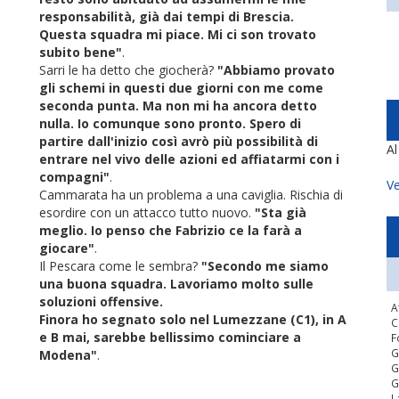
responsabilità, già dai tempi di Brescia.
Questa squadra mi piace. Mi ci son trovato
subito bene"
.
Sarri le ha detto che giocherà?
"Abbiamo provato
gli schemi in questi due giorni con me come
seconda punta. Ma non mi ha ancora detto
nulla. Io comunque sono pronto. Spero di
partire dall'inizio così avrò più possibilità di
A
entrare nel vivo delle azioni ed affiatarmi con i
compagni"
.
Ve
Cammarata ha un problema a una caviglia. Rischia di
esordire con un attacco tutto nuovo.
"Sta già
meglio. Io penso che Fabrizio ce la farà a
giocare"
.
Il Pescara come le sembra?
"Secondo me siamo
una buona squadra. Lavoriamo molto sulle
soluzioni offensive.
A
Finora ho segnato solo nel Lumezzane (C1), in A
C
e B mai, sarebbe bellissimo cominciare a
F
G
Modena"
.
G
G
L