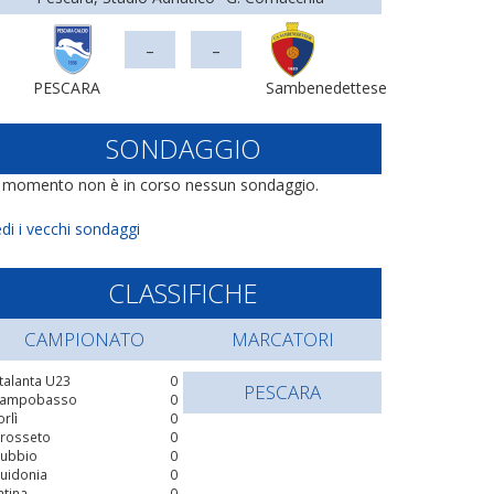
-
-
PESCARA
Sambenedettese
SONDAGGIO
l momento non è in corso nessun sondaggio.
di i vecchi sondaggi
CLASSIFICHE
CAMPIONATO
MARCATORI
talanta U23
0
PESCARA
ampobasso
0
orlì
0
rosseto
0
ubbio
0
uidonia
0
atina
0