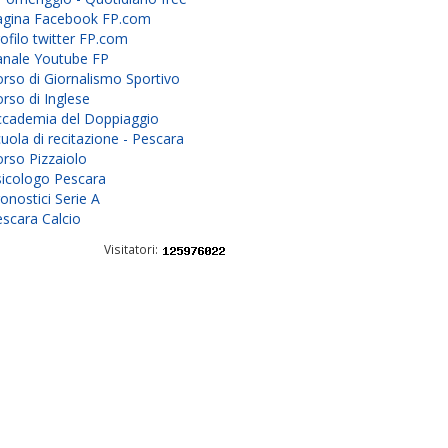
agina Facebook FP.com
ofilo twitter FP.com
anale Youtube FP
rso di Giornalismo Sportivo
rso di Inglese
ccademia del Doppiaggio
uola di recitazione - Pescara
rso Pizzaiolo
sicologo Pescara
onostici Serie A
scara Calcio
Visitatori: