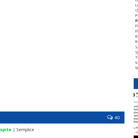
L
O
P
P
P
P
R
R
S
S
T
V
V
40
spite
| Semplice