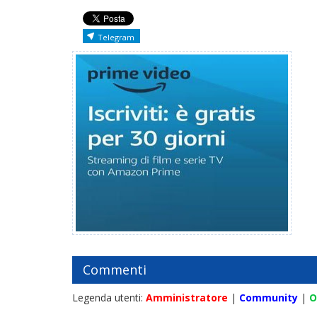
Telegram
Commenti
Legenda utenti:
Amministratore
|
Community
|
O