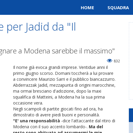
HOME
SQUADRA
 per Jadid da "Il
egnare a Modena sarebbe il massimo"
832
Il nome già evoca grandi imprese. Ventidue anni il
primo giugno scorso. Domani toccherà a lui provare
a convincere Maurizio Sarri e il pubblico biancazzurro.
Abderrazzak Jadid, mezzapunta di origini marocchine,
ma ormai bresciano d'adozione, dopo la maxi
squalifica di Matteini, a Modena ha la sua prima
occasione vera.
Negli scampoli di partite giocati fino ad ora, ha
dimostrato di avere piedi buoni e personalità.
"E' una responsabilità
-dice l'attaccante dal ritiro di
Modena con il suo accento lombardo-.
Ma del
resto sono abituato ad assumermi le mie