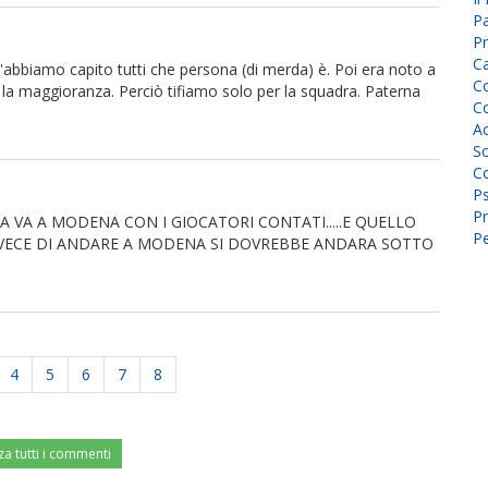
P
Pr
C
\'abbiamo capito tutti che persona (di merda) è. Poi era noto a
Co
 la maggioranza. Perciò tifiamo solo per la squadra. Paterna
Co
A
Sc
Co
P
Pr
RA VA A MODENA CON I GIOCATORI CONTATI.....E QUELLO
Pe
.INVECE DI ANDARE A MODENA SI DOVREBBE ANDARA SOTTO
4
5
6
7
8
za tutti i commenti