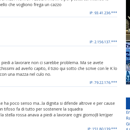
quello che vogliono frega un cazzo
IP: 93.41.236.***
IP: 2.156.137.***
a piedi a lavorare non ci sarebbe problema. Ma se avete
ssimi ad averlo capito, il tizio qui sotto che scrive con le K lo
 con una mazza nel culo no.
IP: 79.22.176.***
e ha poco senso ma...la dignita si difende altrove e per cause
n tifoso fa di tutto per sostenere la squadra
En
la stella rossa anava a piedi a lavorare ogni giorno(8 km)per
Ra
Gi
IP: 151.80.139.***
Il