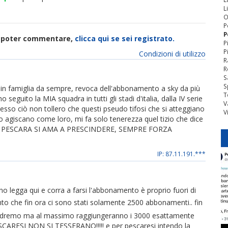
L
O
P
P
di poter commentare,
clicca qui se sei registrato.
P
P
Condizioni di utilizzo
R
R
S
S
ti in famiglia da sempre, revoca dell'abbonamento a sky da più
T
 seguito la MIA squadra in tutti gli stadi d'italia, dalla IV serie
V
emesso ciò non tollero che questi pseudo tifosi che si atteggiano
V
o o agiscano come loro, mi fa solo tenerezza quel tizio che dice
ta. IL PESCARA SI AMA A PRESCINDERE, SEMPRE FORZA
IP: 87.11.191.***
 legga qui e corra a farsi l'abbonamento è proprio fuori di
o che fin ora ci sono stati solamente 2500 abbonamenti.. fin
vedremo ma al massimo raggiungeranno i 3000 esattamente
ARESI NON SI TESSERANO!!!!! e per pescaresi intendo la