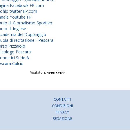
agina Facebook FP.com
ofilo twitter FP.com
anale Youtube FP
rso di Giornalismo Sportivo
rso di Inglese
ccademia del Doppiaggio
uola di recitazione - Pescara
rso Pizzaiolo
sicologo Pescara
onostici Serie A
scara Calcio
Visitatori:
CONTATTI
CONDIZIONI
PRIVACY
REDAZIONE