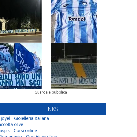
Guarda e pubblica
LINKS
joyel - Gioielleria Italiana
ccolta olive
aspik - Corsi online
 Pomeriggio - Quotidiano free