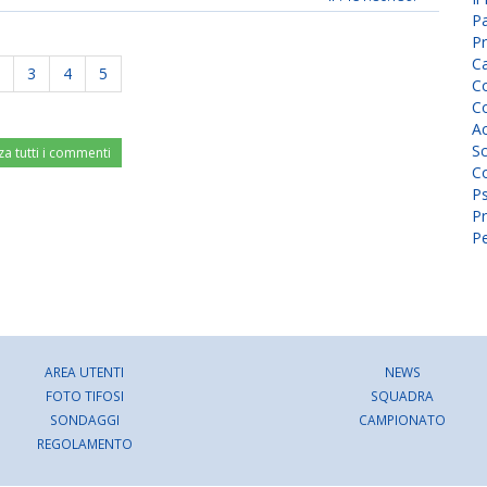
P
Pr
C
3
4
5
Co
Co
A
Sc
za tutti i commenti
Co
P
Pr
Pe
AREA UTENTI
NEWS
FOTO TIFOSI
SQUADRA
SONDAGGI
CAMPIONATO
REGOLAMENTO