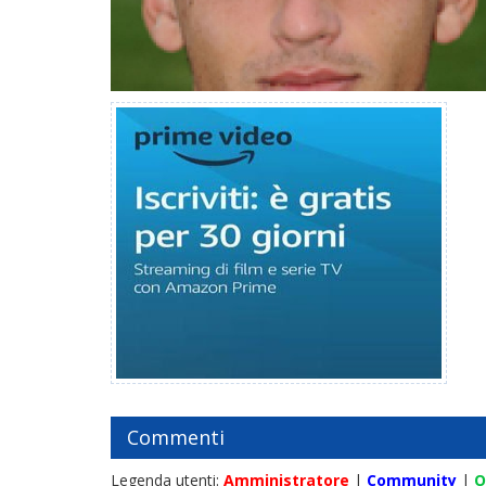
Commenti
Legenda utenti:
Amministratore
|
Community
|
O