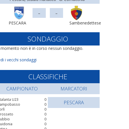
-
-
PESCARA
Sambenedettese
SONDAGGIO
l momento non è in corso nessun sondaggio.
di i vecchi sondaggi
CLASSIFICHE
CAMPIONATO
MARCATORI
talanta U23
0
PESCARA
ampobasso
0
orlì
0
rosseto
0
ubbio
0
uidonia
0
atina
0