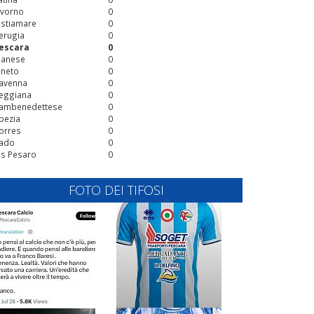
ivorno
0
stiamare
0
erugia
0
escara
0
ianese
0
ineto
0
avenna
0
eggiana
0
ambenedettese
0
pezia
0
orres
0
ado
0
is Pesaro
0
FOTO DEI TIFOSI