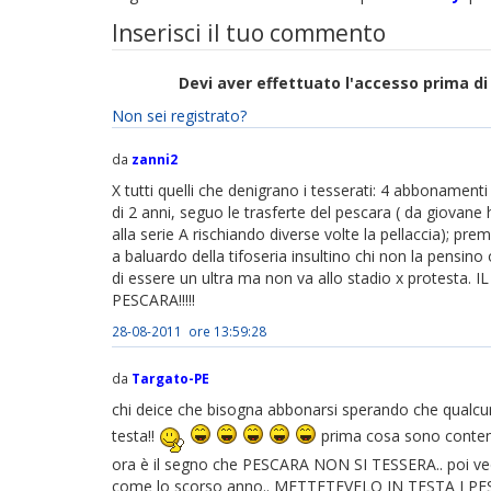
Inserisci il tuo commento
Devi aver effettuato l'accesso prima 
Non sei registrato?
da
zanni2
X tutti quelli che denigrano i tesserati: 4 abbonamen
di 2 anni, seguo le trasferte del pescara ( da giovane ho
alla serie A rischiando diverse volte la pellaccia); pr
a baluardo della tifoseria insultino chi non la pensin
di essere un ultra ma non va allo stadio x protes
PESCARA!!!!!
28-08-2011 ore 13:59:28
da
Targato-PE
chi deice che bisogna abbonarsi sperando che qualcuno
testa!!
prima cosa sono content
ora è il segno che PESCARA NON SI TESSERA.. poi 
come lo scorso anno.. METTETEVELO IN TESTA I PESC