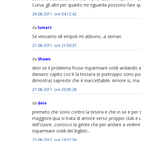
Curva..gli altri per quanto mi riguarda possono fare 
28-08-2011 ore 04:12:42
da
lumatt
Se vinciamo all empoli mi abbono...a zeman
27-08-2011 ore 21:50:37
da
Shawn
deio se il problema fosse risparmiare soldi andando 
davvero capito cos'è la tessera (e purtroppo sono pochi
dimostra) sapreste che è inaccettabile. Amore si, ma
27-08-2011 ore 20:05:28
da
deio
premeto che sono contro la tesera e che in se e per s
maggiore.qua si trata di amore verso proppio club e u
dell'cuore...conosco la gente che per andare a vedere 
risparmiare soldi dei biglieti...
27-08-2011 ore 19:57:36