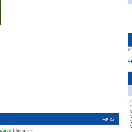
A
Ve
A
C
F
G
22
G
G
spite
| Semplice
L