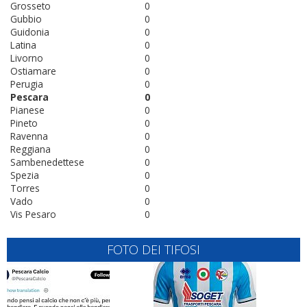
Grosseto
0
Gubbio
0
Guidonia
0
Latina
0
Livorno
0
Ostiamare
0
Perugia
0
Pescara
0
Pianese
0
Pineto
0
Ravenna
0
Reggiana
0
Sambenedettese
0
Spezia
0
Torres
0
Vado
0
Vis Pesaro
0
FOTO DEI TIFOSI