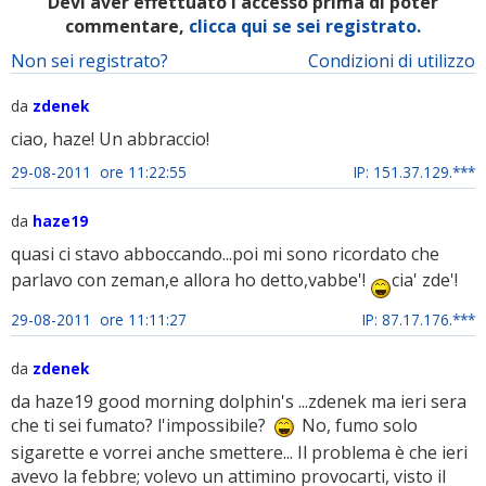
Devi aver effettuato l'accesso prima di poter
commentare,
clicca qui se sei registrato.
Non sei registrato?
Condizioni di utilizzo
da
zdenek
ciao, haze! Un abbraccio!
29-08-2011 ore 11:22:55
IP: 151.37.129.***
da
haze19
quasi ci stavo abboccando...poi mi sono ricordato che
parlavo con zeman,e allora ho detto,vabbe'!
cia' zde'!
29-08-2011 ore 11:11:27
IP: 87.17.176.***
da
zdenek
da haze19 good morning dolphin's ...zdenek ma ieri sera
che ti sei fumato? l'impossibile?
No, fumo solo
sigarette e vorrei anche smettere... Il problema è che ieri
avevo la febbre; volevo un attimino provocarti, visto il