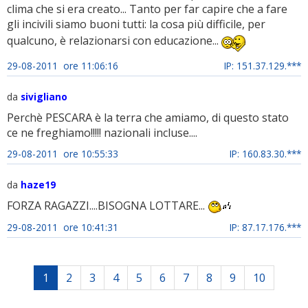
clima che si era creato... Tanto per far capire che a fare
gli incivili siamo buoni tutti: la cosa più difficile, per
qualcuno, è relazionarsi con educazione...
29-08-2011 ore 11:06:16
IP: 151.37.129.***
da
sivigliano
Perchè PESCARA è la terra che amiamo, di questo stato
ce ne freghiamo!!!!! nazionali incluse....
29-08-2011 ore 10:55:33
IP: 160.83.30.***
da
haze19
FORZA RAGAZZI....BISOGNA LOTTARE...
29-08-2011 ore 10:41:31
IP: 87.17.176.***
1
2
3
4
5
6
7
8
9
10