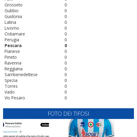
Grosseto
0
Gubbio
0
Guidonia
0
Latina
0
Livorno
0
Ostiamare
0
Perugia
0
Pescara
0
Pianese
0
Pineto
0
Ravenna
0
Reggiana
0
Sambenedettese
0
Spezia
0
Torres
0
Vado
0
Vis Pesaro
0
FOTO DEI TIFOSI