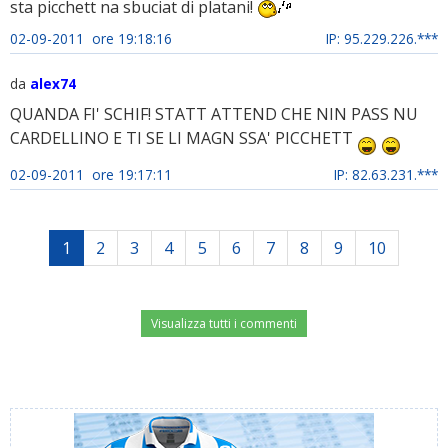
sta picchett na sbuciat di platani!
02-09-2011 ore 19:18:16
IP: 95.229.226.***
da
alex74
QUANDA FI' SCHIF! STATT ATTEND CHE NIN PASS NU
CARDELLINO E TI SE LI MAGN SSA' PICCHETT
02-09-2011 ore 19:17:11
IP: 82.63.231.***
1
2
3
4
5
6
7
8
9
10
Visualizza tutti i commenti