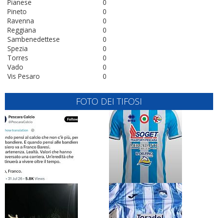
Pianese
0
Pineto
0
Ravenna
0
Reggiana
0
Sambenedettese
0
Spezia
0
Torres
0
Vado
0
Vis Pesaro
0
FOTO DEI TIFOSI