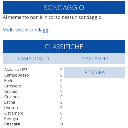
SONDAGGIO
Al momento non è in corso nessun sondaggio.
Vedi i vecchi sondaggi
CLASSIFICHE
CAMPIONATO
MARCATORI
Atalanta U23
0
PESCARA
Campobasso
0
Forlì
0
Grosseto
0
Gubbio
0
Guidonia
0
Latina
0
Livorno
0
Ostiamare
0
Perugia
0
Pescara
0