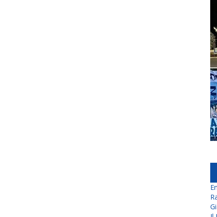
En
Ra
Gi
Il