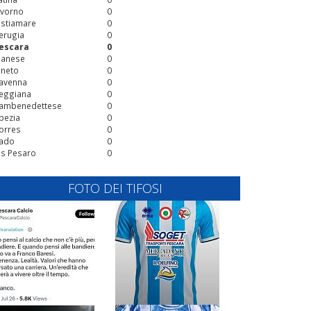
ivorno
0
stiamare
0
erugia
0
escara
0
ianese
0
ineto
0
avenna
0
eggiana
0
ambenedettese
0
pezia
0
orres
0
ado
0
is Pesaro
0
FOTO DEI TIFOSI