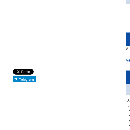
A
Ve
Telegram
A
C
F
G
G
G
L