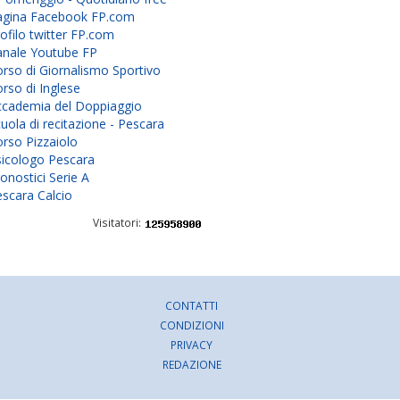
agina Facebook FP.com
ofilo twitter FP.com
anale Youtube FP
rso di Giornalismo Sportivo
rso di Inglese
ccademia del Doppiaggio
uola di recitazione - Pescara
rso Pizzaiolo
sicologo Pescara
onostici Serie A
scara Calcio
Visitatori:
CONTATTI
CONDIZIONI
PRIVACY
REDAZIONE