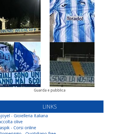
Guarda e pubblica
LINKS
joyel - Gioielleria Italiana
ccolta olive
aspik - Corsi online
 Pomeriggio - Quotidiano free