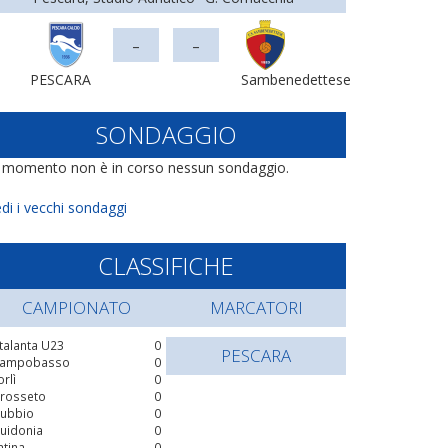
-
-
PESCARA
Sambenedettese
SONDAGGIO
l momento non è in corso nessun sondaggio.
di i vecchi sondaggi
CLASSIFICHE
CAMPIONATO
MARCATORI
talanta U23
0
PESCARA
ampobasso
0
orlì
0
rosseto
0
ubbio
0
uidonia
0
atina
0