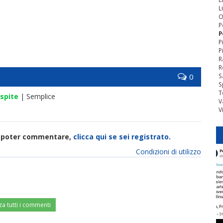
L
O
P
P
P
P
R
R
0
S
S
T
spite
| Semplice
V
V
di poter commentare,
clicca qui se sei registrato.
Condizioni di utilizzo
za tutti i commenti