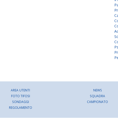
P
Pr
C
Co
Co
A
Sc
Co
P
Pr
Pe
AREA UTENTI
NEWS
FOTO TIFOSI
SQUADRA
SONDAGGI
CAMPIONATO
REGOLAMENTO