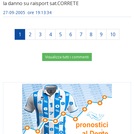
la danno su raisport sat.CORRETE
27-09-2005 ore 19:13:34
1
2
3
4
5
6
7
8
9
10
Visualizza tutti i commenti