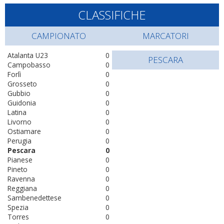
CLASSIFICHE
CAMPIONATO
MARCATORI
Atalanta U23
0
PESCARA
Campobasso
0
Forlì
0
Grosseto
0
Gubbio
0
Guidonia
0
Latina
0
Livorno
0
Ostiamare
0
Perugia
0
Pescara
0
Pianese
0
Pineto
0
Ravenna
0
Reggiana
0
Sambenedettese
0
Spezia
0
Torres
0