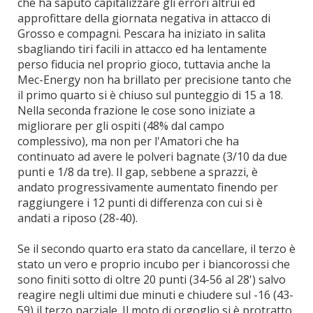
che ha saputo capitalizzare gli errori altrui ed
approfittare della giornata negativa in attacco di
Grosso e compagni. Pescara ha iniziato in salita
sbagliando tiri facili in attacco ed ha lentamente
perso fiducia nel proprio gioco, tuttavia anche la
Mec-Energy non ha brillato per precisione tanto che
il primo quarto si è chiuso sul punteggio di 15 a 18.
Nella seconda frazione le cose sono iniziate a
migliorare per gli ospiti (48% dal campo
complessivo), ma non per l'Amatori che ha
continuato ad avere le polveri bagnate (3/10 da due
punti e 1/8 da tre). Il gap, sebbene a sprazzi, è
andato progressivamente aumentato finendo per
raggiungere i 12 punti di differenza con cui si è
andati a riposo (28-40).
Se il secondo quarto era stato da cancellare, il terzo è
stato un vero e proprio incubo per i biancorossi che
sono finiti sotto di oltre 20 punti (34-56 al 28') salvo
reagire negli ultimi due minuti e chiudere sul -16 (43-
59) il terzo parziale. Il moto di orgoglio si è protratto