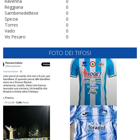
Ravenna
0
Reggiana
0
Sambenedettese
0
Spezia
0
Torres
0
Vado
0
Vis Pesaro
0
FOTO DEI TIFOSI