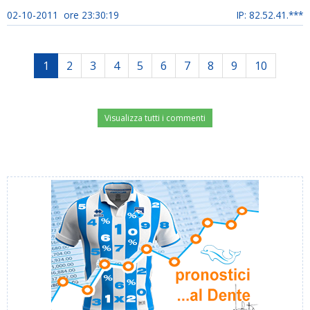
02-10-2011 ore 23:30:19
IP: 82.52.41.***
1
2
3
4
5
6
7
8
9
10
Visualizza tutti i commenti