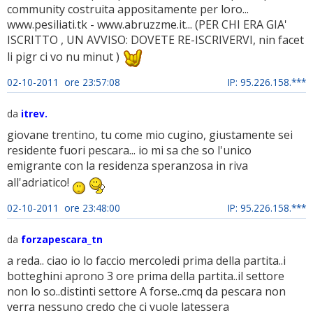
community costruita appositamente per loro...
www.pesiliati.tk - www.abruzzme.it... (PER CHI ERA GIA'
ISCRITTO , UN AVVISO: DOVETE RE-ISCRIVERVI, nin facet
li pigr ci vo nu minut )
02-10-2011 ore 23:57:08
IP: 95.226.158.***
da
itrev.
giovane trentino, tu come mio cugino, giustamente sei
residente fuori pescara... io mi sa che so l'unico
emigrante con la residenza speranzosa in riva
all'adriatico!
02-10-2011 ore 23:48:00
IP: 95.226.158.***
da
forzapescara_tn
a reda.. ciao io lo faccio mercoledi prima della partita..i
botteghini aprono 3 ore prima della partita..il settore
non lo so..distinti settore A forse..cmq da pescara non
verra nessuno credo che ci vuole latessera