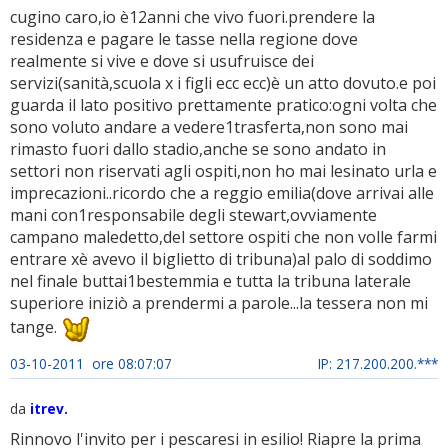
cugino caro,io è12anni che vivo fuori.prendere la
residenza e pagare le tasse nella regione dove
realmente si vive e dove si usufruisce dei
servizi(sanità,scuola x i figli ecc ecc)è un atto dovuto.e poi
guarda il lato positivo prettamente pratico:ogni volta che
sono voluto andare a vedere1trasferta,non sono mai
rimasto fuori dallo stadio,anche se sono andato in
settori non riservati agli ospiti,non ho mai lesinato urla e
imprecazioni..ricordo che a reggio emilia(dove arrivai alle
mani con1responsabile degli stewart,ovviamente
campano maledetto,del settore ospiti che non volle farmi
entrare xè avevo il biglietto di tribuna)al palo di soddimo
nel finale buttai1bestemmia e tutta la tribuna laterale
superiore iniziò a prendermi a parole...la tessera non mi
tange.
03-10-2011 ore 08:07:07
IP: 217.200.200.***
da
itrev.
Rinnovo l'invito per i pescaresi in esilio! Riapre la prima