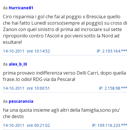
da
Hurricane81
Ciro risparmia i gol che fai al poggio x Brescia,e quello
che hai fatto Lunedì scorso(sempre al poggio) su cross di
Zanon con quel sinistro di prima ad incrociare sul sette
riproponilo contro l'Ascoli e poi vieni sotto la Nord ad
esultare!
14-10-2011 ore 10:14:52
IP: 2.193.164.***
da
alex_b_III
prima provavo indifferenza verso Delli Carri, dopo quella
frase..lo odio! RDG via da Pescara!
14-10-2011 ore 10:00:51
IP: 2.158.98.***
da
pescarancia
ha una quota insieme agli altri della famiglia,sono piu'
che desto
14-10-2011 ore 00:21:02
IP: 109.116.233.***