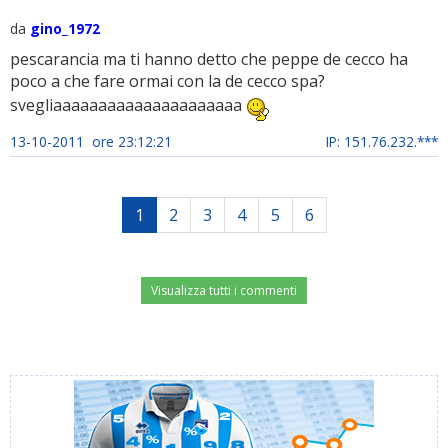
da
gino_1972
pescarancia ma ti hanno detto che peppe de cecco ha
poco a che fare ormai con la de cecco spa?
svegliaaaaaaaaaaaaaaaaaaaaa
13-10-2011 ore 23:12:21
IP: 151.76.232.***
1
2
3
4
5
6
Visualizza tutti i commenti