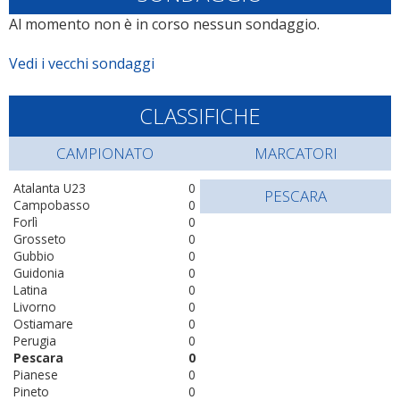
Al momento non è in corso nessun sondaggio.
Vedi i vecchi sondaggi
CLASSIFICHE
CAMPIONATO
MARCATORI
Atalanta U23
0
PESCARA
Campobasso
0
Forlì
0
Grosseto
0
Gubbio
0
Guidonia
0
Latina
0
Livorno
0
Ostiamare
0
Perugia
0
Pescara
0
Pianese
0
Pineto
0