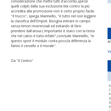
considerazione che mette tutti d'accordo,specie
quelli colpiti dalla sua esclusione.Ma contro la più
accredita alla promozione non è certo proprio facile.
"Il trucco", spiega Mariniello, "è tutto nel non leggere
la classifica dell'Empoli. Bisogna entrare in campo
senza timori reverenziali ed evitando di farsi
prendere dall'ansia.L'importante è starci con la testa
che nel calcio è tutto.Infatti",conclude Mariniello, "in
questo sport il modulo conta poco;la differenza la
A
fanno il cervello e il morale".
Ve
Da "Il Centro"
A
C
F
G
G
G
L