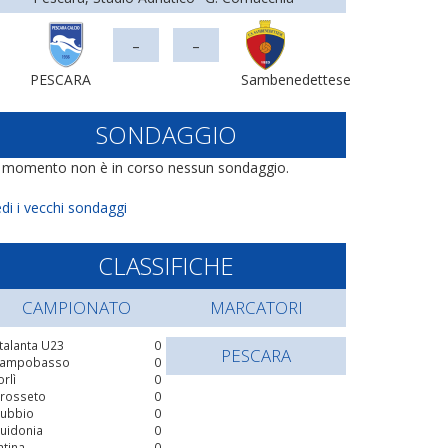
-
-
PESCARA
Sambenedettese
SONDAGGIO
l momento non è in corso nessun sondaggio.
di i vecchi sondaggi
CLASSIFICHE
CAMPIONATO
MARCATORI
talanta U23
0
PESCARA
ampobasso
0
orlì
0
rosseto
0
ubbio
0
uidonia
0
atina
0