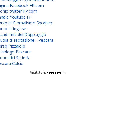
agina Facebook FP.com
ofilo twitter FP.com
anale Youtube FP
rso di Giornalismo Sportivo
rso di Inglese
ccademia del Doppiaggio
uola di recitazione - Pescara
rso Pizzaiolo
sicologo Pescara
onostici Serie A
scara Calcio
Visitatori: