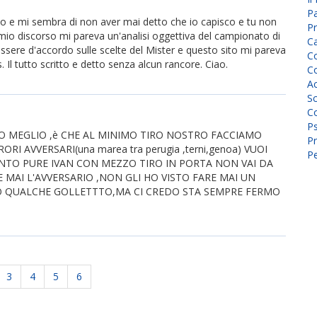
P
 e mi sembra di non aver mai detto che io capisco e tu non
Pr
l mio discorso mi pareva un'analisi oggettiva del campionato di
C
 essere d'accordo sulle scelte del Mister e questo sito mi pareva
Co
 Il tutto scritto e detto senza alcun rancore. Ciao.
Co
A
Sc
Co
P
O MEGLIO ,è CHE AL MINIMO TIRO NOSTRO FACCIAMO
Pr
RI AVVERSARI(una marea tra perugia ,terni,genoa) VUOI
Pe
SPENTO PURE IVAN CON MEZZO TIRO IN PORTA NON VAI DA
 MAI L'AVVERSARIO ,NON GLI HO VISTO FARE MAI UN
O QUALCHE GOLLETTTO,MA CI CREDO STA SEMPRE FERMO
3
4
5
6