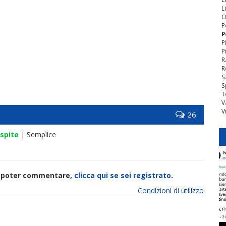
L
O
P
P
P
P
R
R
S
S
T
V
V
26
spite
| Semplice
di poter commentare,
clicca qui se sei registrato.
Condizioni di utilizzo