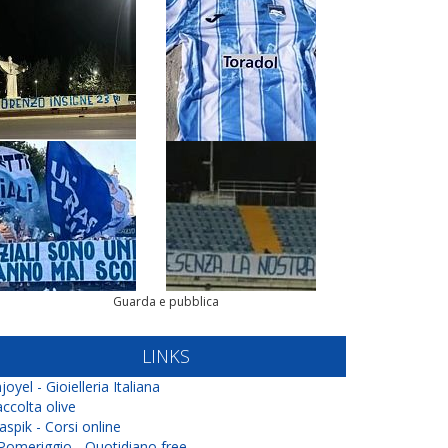
Guarda e pubblica
LINKS
joyel - Gioielleria Italiana
ccolta olive
aspik - Corsi online
 Pomeriggio - Quotidiano free