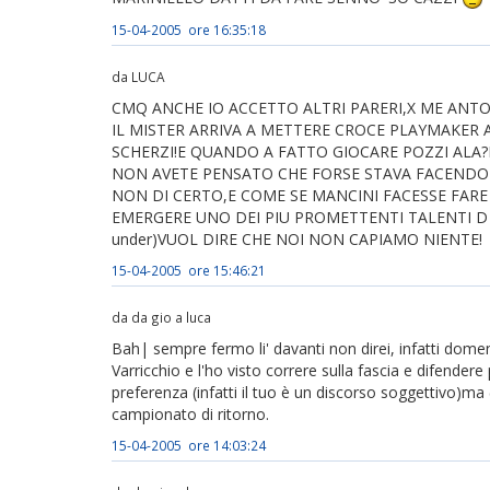
15-04-2005 ore 16:35:18
da LUCA
CMQ ANCHE IO ACCETTO ALTRI PARERI,X ME ANTON
IL MISTER ARRIVA A METTERE CROCE PLAYMAKER A
SCHERZI!E QUANDO A FATTO GIOCARE POZZI ALA?E
NON AVETE PENSATO CHE FORSE STAVA FACENDO U
NON DI CERTO,E COME SE MANCINI FACESSE FARE 
EMERGERE UNO DEI PIU PROMETTENTI TALENTI D ITALIA
under)VUOL DIRE CHE NOI NON CAPIAMO NIENTE!
15-04-2005 ore 15:46:21
da da gio a luca
Bah| sempre fermo li' davanti non direi, infatti domeni
Varricchio e l'ho visto correre sulla fascia e difendere
preferenza (infatti il tuo è un discorso soggettivo)ma 
campionato di ritorno.
15-04-2005 ore 14:03:24