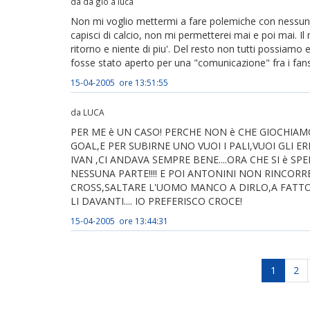
da da gio a luca
Non mi voglio mettermi a fare polemiche con nessuno
capisci di calcio, non mi permetterei mai e poi mai. I
ritorno e niente di piu'. Del resto non tutti possiamo
fosse stato aperto per una "comunicazione" fra i fans.
15-04-2005 ore 13:51:55
da LUCA
PER ME è UN CASO! PERCHE NON è CHE GIOCHIAM
GOAL,E PER SUBIRNE UNO VUOI I PALI,VUOI GLI ERRO
IVAN ,CI ANDAVA SEMPRE BENE....ORA CHE SI è 
NESSUNA PARTE!!!! E POI ANTONINI NON RINCORRE
CROSS,SALTARE L'UOMO MANCO A DIRLO,A FATT
LI DAVANTI.... IO PREFERISCO CROCE!
15-04-2005 ore 13:44:31
1
2