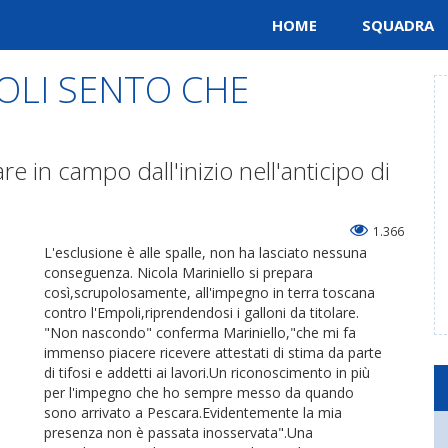
HOME
SQUADRA
OLI SENTO CHE
e in campo dall'inizio nell'anticipo di
1.366
L'esclusione è alle spalle, non ha lasciato nessuna
conseguenza. Nicola Mariniello si prepara
così,scrupolosamente, all'impegno in terra toscana
contro l'Empoli,riprendendosi i galloni da titolare.
"Non nascondo" conferma Mariniello,"che mi fa
immenso piacere ricevere attestati di stima da parte
di tifosi e addetti ai lavori.Un riconoscimento in più
per l'impegno che ho sempre messo da quando
sono arrivato a Pescara.Evidentemente la mia
presenza non è passata inosservata".Una