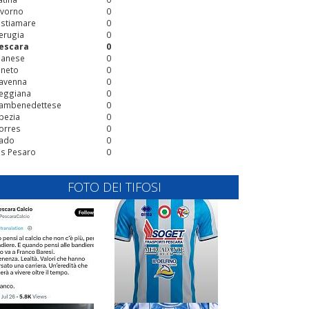
ivorno
0
stiamare
0
erugia
0
escara
0
ianese
0
ineto
0
avenna
0
eggiana
0
ambenedettese
0
pezia
0
orres
0
ado
0
is Pesaro
0
FOTO DEI TIFOSI