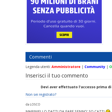
Commenti
Legenda utenti:
Amministratore
|
Community
|
O
Inserisci il tuo commento
Devi aver effettuato l'accesso prima 
Non sei registrato?
da LOSCO
MARINIELLO DATTI DA FARE SENNO' SO CAZZI