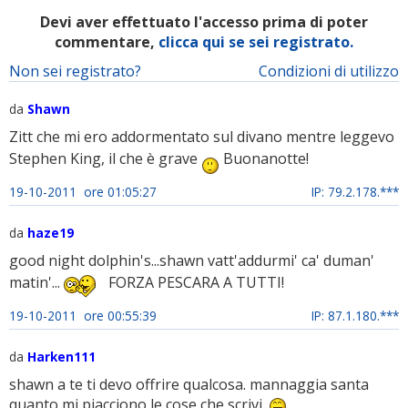
Devi aver effettuato l'accesso prima di poter
commentare,
clicca qui se sei registrato.
Non sei registrato?
Condizioni di utilizzo
da
Shawn
Zitt che mi ero addormentato sul divano mentre leggevo
Stephen King, il che è grave
Buonanotte!
19-10-2011 ore 01:05:27
IP: 79.2.178.***
da
haze19
good night dolphin's...shawn vatt'addurmi' ca' duman'
matin'...
FORZA PESCARA A TUTTI!
19-10-2011 ore 00:55:39
IP: 87.1.180.***
da
Harken111
shawn a te ti devo offrire qualcosa. mannaggia santa
quanto mi piacciono le cose che scrivi