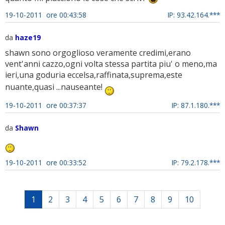
19-10-2011 ore 00:43:58
IP: 93.42.164.***
da
haze19
shawn sono orgoglioso veramente credimi,erano
vent'anni cazzo,ogni volta stessa partita piu' o meno,ma
ieri,una goduria eccelsa,raffinata,suprema,este
nuante,quasi ...nauseante!
19-10-2011 ore 00:37:37
IP: 87.1.180.***
da
Shawn
19-10-2011 ore 00:33:52
IP: 79.2.178.***
1
2
3
4
5
6
7
8
9
10