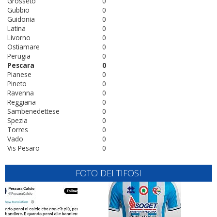
Grosseto
0
Gubbio
0
Guidonia
0
Latina
0
Livorno
0
Ostiamare
0
Perugia
0
Pescara
0
Pianese
0
Pineto
0
Ravenna
0
Reggiana
0
Sambenedettese
0
Spezia
0
Torres
0
Vado
0
Vis Pesaro
0
FOTO DEI TIFOSI