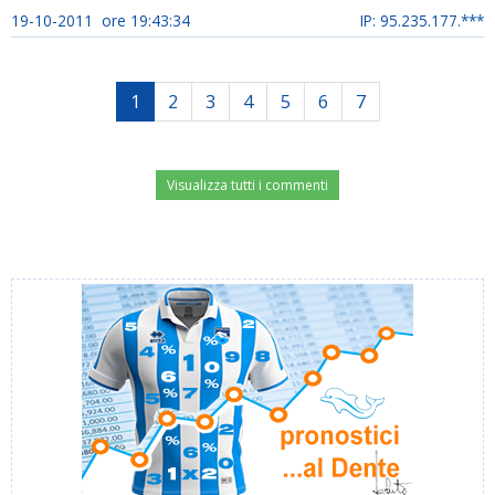
19-10-2011 ore 19:43:34
IP: 95.235.177.***
1
2
3
4
5
6
7
Visualizza tutti i commenti