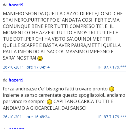
da
haze19
MANIERO SFONDA QUELLA CAZZO DI RETE,LO SO' CHE
STAI NERO,PURTROPPO E' ANDATA COSI' PER TE',MA
COMUNQUE BENE PER TUTTI COMPRESO TE'. E' IL
MOMENTO CHE AZZERI TUTTO E MOSTRI TUTTE LE
TUE DOTI,PER CHI HA VISTO SA',QUINDI METTITI
QUELLE SCARPE E BASTA AVER PAURA,METTI QUELLA
PALLA INFONDO AL SACCO!...MASSIMO IMPEGNO E
SARA' NOSTRA!
26-10-2011 ore 17:04:14
IP: 87.7.179.***
da
haze19
forza andrea,se c'e' bisogno fatti trovare pronto
insieme a sanso cementate questo spogliatoio!...andiamo
per vincere sempre!
CAPITANO CARICA TUTTI E
ANDIAMO A GIOCARCELA!...DAI SANSO!
26-10-2011 ore 16:48:24
IP: 87.7.179.***