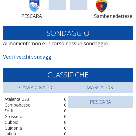
-
-
PESCARA
Sambenedettese
SONDAGGIO
Al momento non è in corso nessun sondaggio.
Vedi i vecchi sondaggi
CLASSIFICHE
CAMPIONATO
MARCATORI
Atalanta U23
0
PESCARA
Campobasso
0
Forlì
0
Grosseto
0
Gubbio
0
Guidonia
0
Latina
0