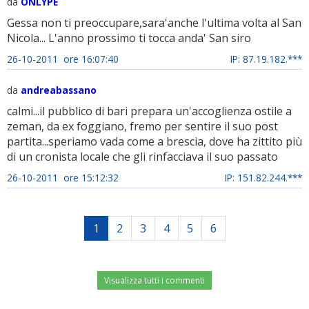
da
ONLYPE
Gessa non ti preoccupare,sara'anche l'ultima volta al San
Nicola... L'anno prossimo ti tocca anda' San siro
26-10-2011 ore 16:07:40
IP: 87.19.182.***
da
andreabassano
calmi...il pubblico di bari prepara un'accoglienza ostile a
zeman, da ex foggiano, fremo per sentire il suo post
partita...speriamo vada come a brescia, dove ha zittito più
di un cronista locale che gli rinfacciava il suo passato
26-10-2011 ore 15:12:32
IP: 151.82.244.***
1
2
3
4
5
6
Visualizza tutti i commenti