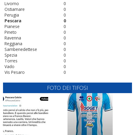
Livorno
0
Ostiamare
0
Perugia
0
Pescara
0
Pianese
0
Pineto
0
Ravenna
0
Reggiana
0
Sambenedettese
0
Spezia
0
Torres
0
Vado
0
Vis Pesaro
0
FOTO DEI TIFOSI