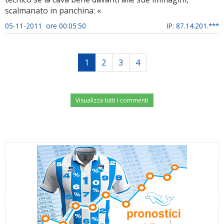
scalmanato in panchina: «
05-11-2011 ore 00:05:50
IP: 87.14.201.***
1
2
3
4
Visualizza tutti i commenti