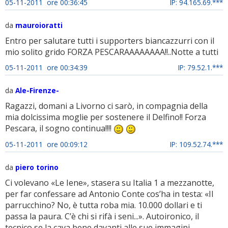
05-11-2011 ore 00:36:45
IP: 94.165.69.***
da
mauroioratti
Entro per salutare tutti i supporters biancazzurri con il
mio solito grido FORZA PESCARAAAAAAAA!!..Notte a tutti
05-11-2011 ore 00:34:39
IP: 79.52.1.***
da
Ale-Firenze-
Ragazzi, domani a Livorno ci sarò, in compagnia della
mia dolcissima moglie per sostenere il Delfino!! Forza
Pescara, il sogno continua!!!!
05-11-2011 ore 00:09:12
IP: 109.52.74.***
da
piero torino
Ci volevano «Le Iene», stasera su Italia 1 a mezzanotte,
per far confessare ad Antonio Conte cos’ha in testa: «Il
parrucchino? No, è tutta roba mia. 10.000 dollari e ti
passa la paura. C’è chi si rifà i seni...». Autoironico, il
tecnico se la cava bene davanti alle sue immagini,