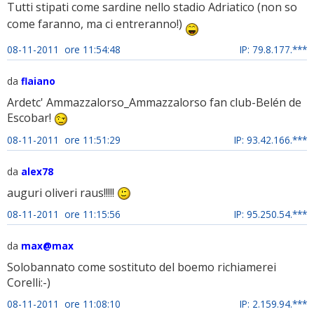
Tutti stipati come sardine nello stadio Adriatico (non so
come faranno, ma ci entreranno!)
08-11-2011 ore 11:54:48
IP: 79.8.177.***
da
flaiano
Ardetc' Ammazzalorso_Ammazzalorso fan club-Belén de
Escobar!
08-11-2011 ore 11:51:29
IP: 93.42.166.***
da
alex78
auguri oliveri raus!!!!!
08-11-2011 ore 11:15:56
IP: 95.250.54.***
da
max@max
Solobannato come sostituto del boemo richiamerei
Corelli:-)
08-11-2011 ore 11:08:10
IP: 2.159.94.***