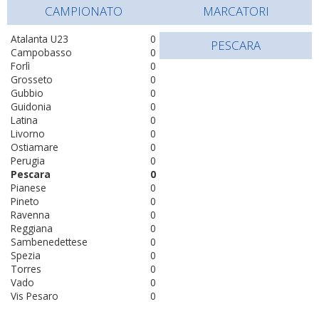
CAMPIONATO
MARCATORI
Atalanta U23
0
PESCARA
Campobasso
0
Forlì
0
Grosseto
0
Gubbio
0
Guidonia
0
Latina
0
Livorno
0
Ostiamare
0
Perugia
0
Pescara
0
Pianese
0
Pineto
0
Ravenna
0
Reggiana
0
Sambenedettese
0
Spezia
0
Torres
0
Vado
0
Vis Pesaro
0