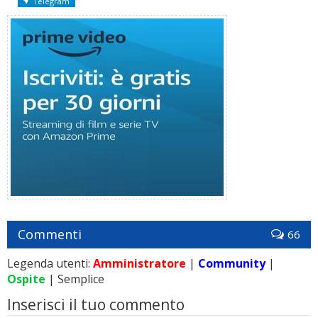
Telegram
Commenti
66
Legenda utenti:
Amministratore
|
Community
|
Ospite
| Semplice
Inserisci il tuo commento