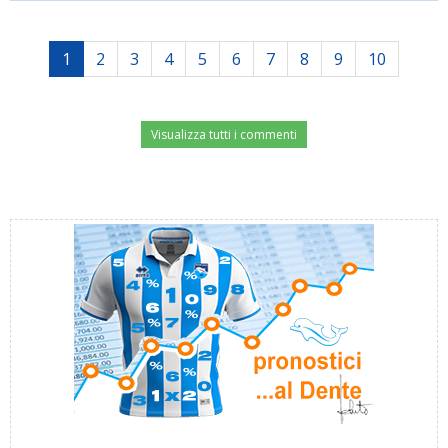
1
2
3
4
5
6
7
8
9
10
Visualizza tutti i commenti