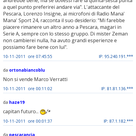
andrebbe bene, ma se dovessi fare la quinta-sesta punta
a quel punto preferirei andare via". L'attaccante del
Pescara, Lorenzo Insigne, ai microfoni di Radio Mana'
Mana' Sport 24, racconta il suo desiderio: "Mi farebbe
piacere rimanere un altro anno a Pescara, magari in
Serie A, sempre con lo stesso gruppo. Di mister Zeman
non cambierei nulla, ha avuto grandi esperienze e
possiamo fare bene con lui".
10-11-2011 ore 07:45:55
IP: 95.240.191.***
da
ortonabiancoblu
Non si vende Marco Verratti
10-11-2011 ore 00:11:02
IP: 81.81.136.***
da
haze19
capitan futuro...
10-11-2011 ore 00:01:37
IP: 87.1.182.***
da
pescarancia