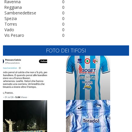
Ravenna
0
Reggiana
0
Sambenedettese
0
Spezia
0
Torres
0
Vado
0
Vis Pesaro
0
FOTO DEI TIFOSI