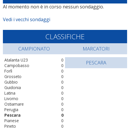
Al momento non è in corso nessun sondaggio.
Vedi i vecchi sondaggi
CLASSIFICHE
CAMPIONATO
MARCATORI
Atalanta U23
0
PESCARA
Campobasso
0
Forlì
0
Grosseto
0
Gubbio
0
Guidonia
0
Latina
0
Livorno
0
Ostiamare
0
Perugia
0
Pescara
0
Pianese
0
Pineto
0