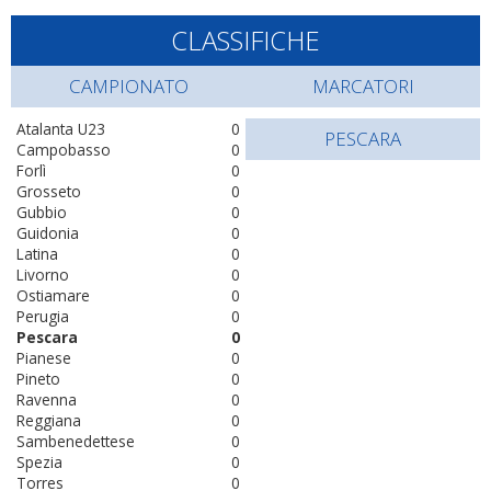
CLASSIFICHE
CAMPIONATO
MARCATORI
Atalanta U23
0
PESCARA
Campobasso
0
Forlì
0
Grosseto
0
Gubbio
0
Guidonia
0
Latina
0
Livorno
0
Ostiamare
0
Perugia
0
Pescara
0
Pianese
0
Pineto
0
Ravenna
0
Reggiana
0
Sambenedettese
0
Spezia
0
Torres
0