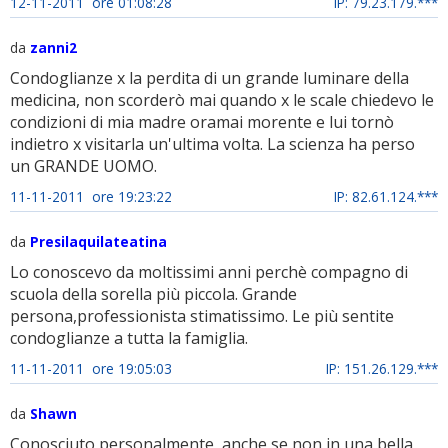
12-11-2011 ore 01:08:28
IP: 79.23.179.***
da
zanni2
Condoglianze x la perdita di un grande luminare della
medicina, non scorderò mai quando x le scale chiedevo le
condizioni di mia madre oramai morente e lui tornò
indietro x visitarla un'ultima volta. La scienza ha perso
un GRANDE UOMO.
11-11-2011 ore 19:23:22
IP: 82.61.124.***
da
Presilaquilateatina
Lo conoscevo da moltissimi anni perchè compagno di
scuola della sorella più piccola. Grande
persona,professionista stimatissimo. Le più sentite
condoglianze a tutta la famiglia.
11-11-2011 ore 19:05:03
IP: 151.26.129.***
da
Shawn
Conosciuto personalmente, anche se non in una bella