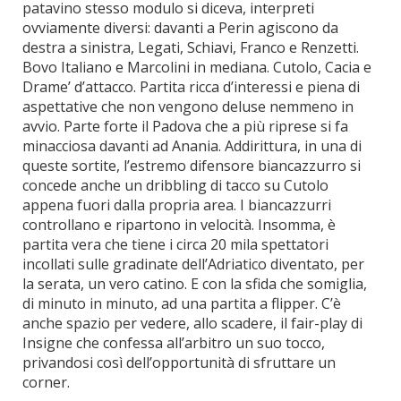
patavino stesso modulo si diceva, interpreti
ovviamente diversi: davanti a Perin agiscono da
destra a sinistra, Legati, Schiavi, Franco e Renzetti.
Bovo Italiano e Marcolini in mediana. Cutolo, Cacia e
Drame’ d’attacco. Partita ricca d’interessi e piena di
aspettative che non vengono deluse nemmeno in
avvio. Parte forte il Padova che a più riprese si fa
minacciosa davanti ad Anania. Addirittura, in una di
queste sortite, l’estremo difensore biancazzurro si
concede anche un dribbling di tacco su Cutolo
appena fuori dalla propria area. I biancazzurri
controllano e ripartono in velocità. Insomma, è
partita vera che tiene i circa 20 mila spettatori
incollati sulle gradinate dell’Adriatico diventato, per
la serata, un vero catino. E con la sfida che somiglia,
di minuto in minuto, ad una partita a flipper. C’è
anche spazio per vedere, allo scadere, il fair-play di
Insigne che confessa all’arbitro un suo tocco,
privandosi così dell’opportunità di sfruttare un
corner.