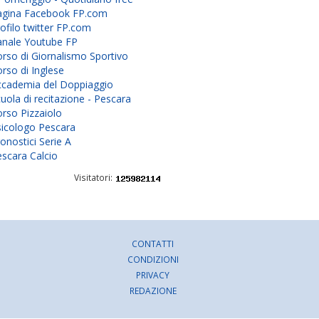
agina Facebook FP.com
ofilo twitter FP.com
anale Youtube FP
rso di Giornalismo Sportivo
rso di Inglese
ccademia del Doppiaggio
uola di recitazione - Pescara
rso Pizzaiolo
sicologo Pescara
onostici Serie A
scara Calcio
Visitatori:
CONTATTI
CONDIZIONI
PRIVACY
REDAZIONE