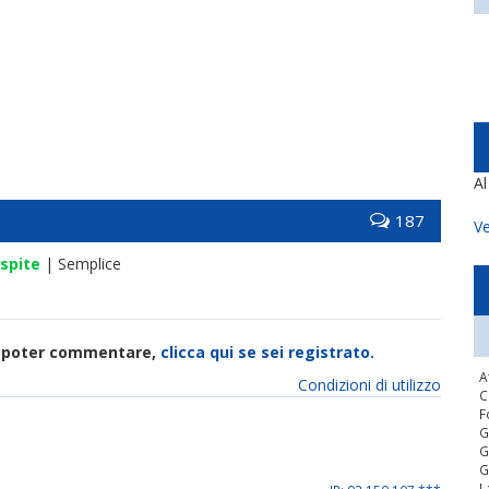
A
187
Ve
spite
| Semplice
di poter commentare,
clicca qui se sei registrato.
A
Condizioni di utilizzo
C
F
G
G
G
L