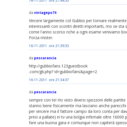
16-11-2011 ore 21:44:55
da
vintagepo74
Vincere largamente col Gubbio per tornare realmente
interessanti con scontri diretti importanti, mo se sta
come l'anno scorso nche a ogni esame venivamo bocc
Forza mister.
16-11-2011 ore 21:39:33
da
pescarancia
http://gubbiofans.123guestbook
.com/gb.php? id=gubbiofans&page=2
16-11-2011 ore 21:34:37
da
pescarancia
sempre con te! Ho visto diversi spezzoni delle partite
stanno bene fisicamente ma lasciano anche parecchi 
per vincere ma il fattore campo da loro conta per davv
presi a pallate) in tv una bolgia infernale oltre 1600
fare una buona gara e comunque non capiterà spesso di