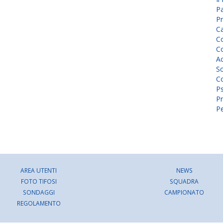
P
Pr
C
Co
Co
A
Sc
Co
P
Pr
Pe
AREA UTENTI
NEWS
FOTO TIFOSI
SQUADRA
SONDAGGI
CAMPIONATO
REGOLAMENTO