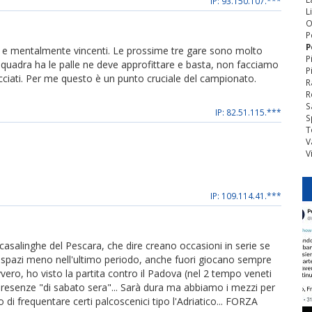
IP: 93.150.107.***
L
O
P
P
 e mentalmente vincenti. Le prossime tre gare sono molto
P
 squadra ha le palle ne deve approfittare e basta, non facciamo
P
iati. Per me questo è un punto cruciale del campionato.
R
R
S
IP: 82.51.115.***
S
T
V
V
IP: 109.114.41.***
 casalinghe del Pescara, che dire creano occasioni in serie se
spazi meno nell'ultimo periodo, anche fuori giocano sempre
ero, ho visto la partita contro il Padova (nel 2 tempo veneti
0 presenze "di sabato sera"... Sarà dura ma abbiamo i mezzi per
 frequentare certi palcoscenici tipo l'Adriatico... FORZA