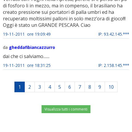
di fosforo li in mezzo, ma in compenso, il brasiliano ha
creato pressione sui portatori di palla umbri ed ha
recuperato moltissimi palloni in solo mezz’ora di gioco!!!
Oggi è stato un GRANDE PESCARA. Ciao
19-11-2011 ore 19:09:49
IP: 93.42.145.***
da
gheddafibiancazzurro
dai che ci salviamo.......
19-11-2011 ore 18:31:25
IP: 2.158.145.***
1
2
3
4
5
6
7
8
9
10
Visualizza tutti i commenti