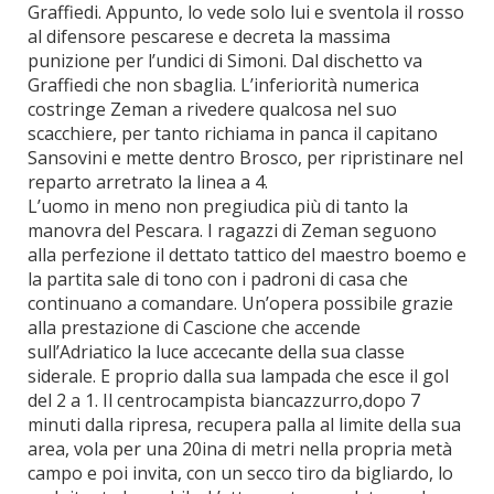
Graffiedi. Appunto, lo vede solo lui e sventola il rosso
al difensore pescarese e decreta la massima
punizione per l’undici di Simoni. Dal dischetto va
Graffiedi che non sbaglia. L’inferiorità numerica
costringe Zeman a rivedere qualcosa nel suo
scacchiere, per tanto richiama in panca il capitano
Sansovini e mette dentro Brosco, per ripristinare nel
reparto arretrato la linea a 4.
L’uomo in meno non pregiudica più di tanto la
manovra del Pescara. I ragazzi di Zeman seguono
alla perfezione il dettato tattico del maestro boemo e
la partita sale di tono con i padroni di casa che
continuano a comandare. Un’opera possibile grazie
alla prestazione di Cascione che accende
sull’Adriatico la luce accecante della sua classe
siderale. E proprio dalla sua lampada che esce il gol
del 2 a 1. Il centrocampista biancazzurro,dopo 7
minuti dalla ripresa, recupera palla al limite della sua
area, vola per una 20ina di metri nella propria metà
campo e poi invita, con un secco tiro da bigliardo, lo