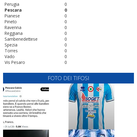
Perugia
0
Pescara
0
Pianese
0
Pineto
0
Ravenna
0
Reggiana
0
Sambenedettese
0
Spezia
0
Torres
0
Vado
0
Vis Pesaro
0
FOTO DEI TIFOSI