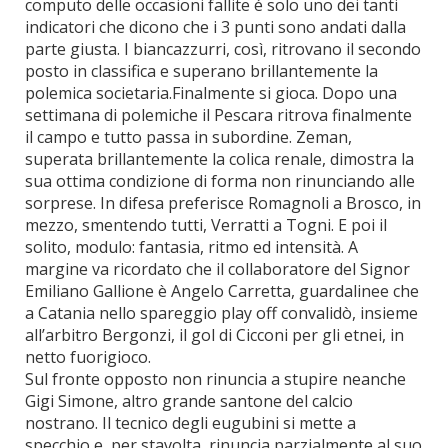
computo delle occasioni fallite é solo uno dei tanti
indicatori che dicono che i 3 punti sono andati dalla
parte giusta. I biancazzurri, così, ritrovano il secondo
posto in classifica e superano brillantemente la
polemica societaria.Finalmente si gioca. Dopo una
settimana di polemiche il Pescara ritrova finalmente
il campo e tutto passa in subordine. Zeman,
superata brillantemente la colica renale, dimostra la
sua ottima condizione di forma non rinunciando alle
sorprese. In difesa preferisce Romagnoli a Brosco, in
mezzo, smentendo tutti, Verratti a Togni. E poi il
solito, modulo: fantasia, ritmo ed intensità. A
margine va ricordato che il collaboratore del Signor
Emiliano Gallione è Angelo Carretta, guardalinee che
a Catania nello spareggio play off convalidò, insieme
all’arbitro Bergonzi, il gol di Cicconi per gli etnei, in
netto fuorigioco.
Sul fronte opposto non rinuncia a stupire neanche
Gigi Simone, altro grande santone del calcio
nostrano. Il tecnico degli eugubini si mette a
specchio e, per stavolta, rinuncia parzialmente al suo