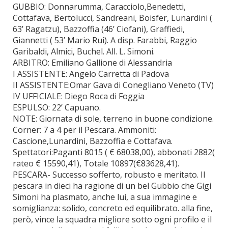
GUBBIO: Donnarumma, Caracciolo,Benedetti,
Cottafava, Bertolucci, Sandreani, Boisfer, Lunardini (
63’ Ragatzu), Bazzoffia (46’ Ciofani), Graffiedi,
Giannetti ( 53’ Mario Rui). A disp. Farabbi, Raggio
Garibaldi, Almici, Buchel. All. L. Simoni.
ARBITRO: Emiliano Gallione di Alessandria
I ASSISTENTE: Angelo Carretta di Padova
II ASSISTENTE:Omar Gava di Conegliano Veneto (TV)
IV UFFICIALE: Diego Roca di Foggia
ESPULSO: 22’ Capuano.
NOTE: Giornata di sole, terreno in buone condizione.
Corner: 7 a 4 per il Pescara. Ammoniti:
Cascione,Lunardini, Bazzoffia e Cottafava.
Spettatori:Paganti 8015 ( € 68038,00), abbonati 2882(
rateo € 15590,41), Totale 10897(€83628,41).
PESCARA- Successo sofferto, robusto e meritato. Il
pescara in dieci ha ragione di un bel Gubbio che Gigi
Simoni ha plasmato, anche lui, a sua immagine e
somiglianza: solido, concreto ed equilibrato. alla fine,
però, vince la squadra migliore sotto ogni profilo e il