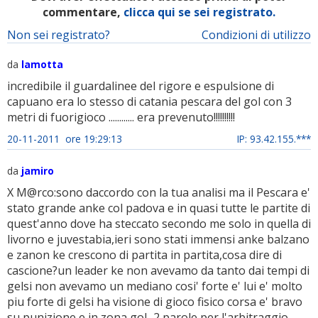
commentare,
clicca qui se sei registrato.
Non sei registrato?
Condizioni di utilizzo
da
lamotta
incredibile il guardalinee del rigore e espulsione di
capuano era lo stesso di catania pescara del gol con 3
metri di fuorigioco ............ era prevenuto!!!!!!!!!!
20-11-2011 ore 19:29:13
IP: 93.42.155.***
da
jamiro
X M@rco:sono daccordo con la tua analisi ma il Pescara e'
stato grande anke col padova e in quasi tutte le partite di
quest'anno dove ha steccato secondo me solo in quella di
livorno e juvestabia,ieri sono stati immensi anke balzano
e zanon ke crescono di partita in partita,cosa dire di
cascione?un leader ke non avevamo da tanto dai tempi di
gelsi non avevamo un mediano cosi' forte e' lui e' molto
piu forte di gelsi ha visione di gioco fisico corsa e' bravo
su punizione e in zona gol...2 parole per l'arbitraggio