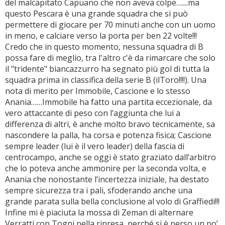
del malcapitato Capuano che non aveva colpe…....ma
questo Pescara è una grande squadra che si può
permettere di giocare per 70 minuti anche con un uomo
in meno, e calciare verso la porta per ben 22 volte!!!
Credo che in questo momento, nessuna squadra di B
possa fare di meglio, tra l'altro c'è da rimarcare che solo
il "tridente" biancazzurro ha segnato più gol di tutta la
squadra prima in classifica della serie B (ilToro!!!!). Una
nota di merito per Immobile, Cascione e lo stesso
Anania……Immobile ha fatto una partita eccezionale, da
vero attaccante di peso con l’aggiunta che lui a
differenza di altri, è anche molto bravo tecnicamente, sa
nascondere la palla, ha corsa e potenza fisica; Cascione
sempre leader (lui è il vero leader) della fascia di
centrocampo, anche se oggi è stato graziato dall’arbitro
che lo poteva anche ammonire per la seconda volta, e
Anania che nonostante l’incertezza iniziale, ha destato
sempre sicurezza tra i pali, sfoderando anche una
grande parata sulla bella conclusione al volo di Graffiedi!!!
Infine mi è piaciuta la mossa di Zeman di alternare
Verratti con Togni nella ripresa, perché si è perso un po’