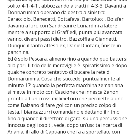
solito 4-1-4-1 , abbozzando a tratti il 4-3-3. Davanti a
Donnarumma operano da destra a sinistra:
Caracciolo, Benedetti, Cottafava, Bartolucci, Boisfer
davanti a loro con Sandreani e Lunardini a latere
mentre a supporto di Graffiedi, punta più avanzata
vanno, diversi passi dietro, Bazzoffia e Giannetti.
Dunque il tanto atteso ex, Daniel Ciofani, finisce in
panchina.
Ed è solo Pescara, almeno fino a quando può battersi
alla pari. Il trio delle meraviglie è ispiratissimo e dopo
qualche concreto tentativo di bucare la rete di
Donnarumma. Cosa che succede, puntualmente al
minuto 17’ quando la perfetta macchina zemaniana
si mette in moto con Cascione che innesca Zanon,
pronto ad un cross millimetrico che permette a uno
come Balzano di fare gol con un preciso colpo di
testa. I biancazzurri comandano e dettano il ritmo
fino a quando il direttore di gara, su una percussione
innocua degli ospiti, vede, dopo un’uscita incerta di
Anania, il fallo di Capuano che fa a sportellate con