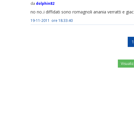
da
dolphin82
no no..i diffidati sono romagnoli anania verratti e gia
19-11-2011 ore 18:33:40
1
Visualiz