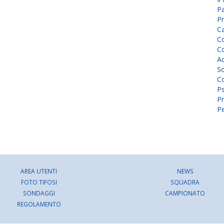
P
Pr
C
Co
Co
A
Sc
Co
P
Pr
Pe
AREA UTENTI
NEWS
FOTO TIFOSI
SQUADRA
SONDAGGI
CAMPIONATO
REGOLAMENTO