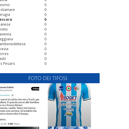
ivorno
0
stiamare
0
erugia
0
escara
0
ianese
0
ineto
0
avenna
0
eggiana
0
ambenedettese
0
pezia
0
orres
0
ado
0
is Pesaro
0
FOTO DEI TIFOSI