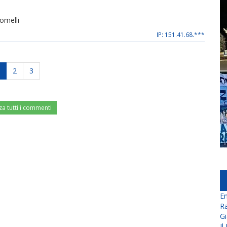
comelli
IP: 151.41.68.***
2
3
za tutti i commenti
En
Ra
Gi
Il