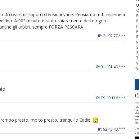
L
O
 di creare dissapori o tensioni varie. Pensiamo tutti insieme a
P
elfino. A 90° minuto è stato chiaramente detto rigore
P
P
o anche gli arbitri, sempre FORZA PESCARA
P
IP: 2.197.77.***
R
R
S
S
T
V
IP: 31.191.40.***
V
ato
IP: 79.19.116.***
cherempo presto, molto presto, tranquillo Eddie.
IP: 93.43.43.***