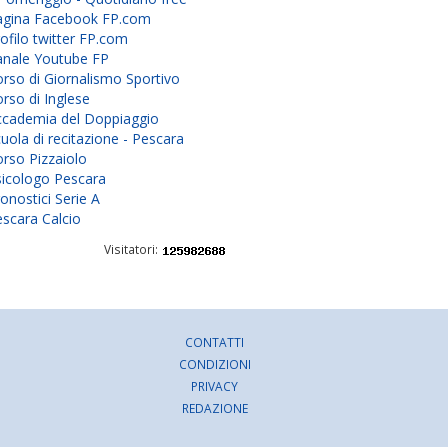
agina Facebook FP.com
ofilo twitter FP.com
anale Youtube FP
rso di Giornalismo Sportivo
rso di Inglese
ccademia del Doppiaggio
uola di recitazione - Pescara
rso Pizzaiolo
sicologo Pescara
onostici Serie A
scara Calcio
Visitatori:
CONTATTI
CONDIZIONI
PRIVACY
REDAZIONE