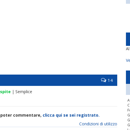
A
Ve
14
spite
| Semplice
A
C
F
di poter commentare,
clicca qui se sei registrato.
G
G
Condizioni di utilizzo
G
L