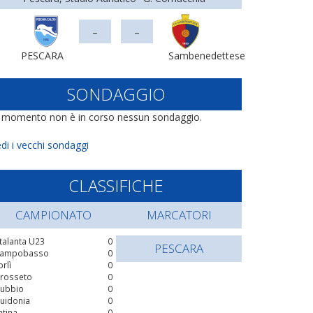
-
-
PESCARA
Sambenedettese
SONDAGGIO
l momento non è in corso nessun sondaggio.
di i vecchi sondaggi
CLASSIFICHE
CAMPIONATO
MARCATORI
talanta U23
0
PESCARA
ampobasso
0
orlì
0
rosseto
0
ubbio
0
uidonia
0
atina
0