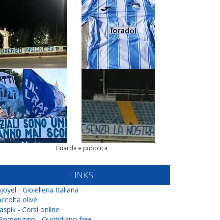
Guarda e pubblica
LINKS
joyel - Gioielleria Italiana
ccolta olive
aspik - Corsi online
 Pomeriggio - Quotidiano free