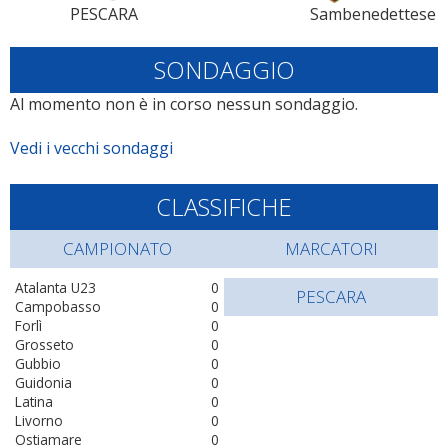
PESCARA
Sambenedettese
SONDAGGIO
Al momento non è in corso nessun sondaggio.
Vedi i vecchi sondaggi
CLASSIFICHE
CAMPIONATO
MARCATORI
Atalanta U23
0
PESCARA
Campobasso
0
Forlì
0
Grosseto
0
Gubbio
0
Guidonia
0
Latina
0
Livorno
0
Ostiamare
0