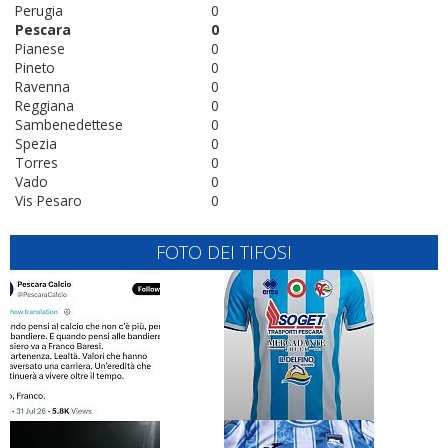
Perugia
0
Pescara
0
Pianese
0
Pineto
0
Ravenna
0
Reggiana
0
Sambenedettese
0
Spezia
0
Torres
0
Vado
0
Vis Pesaro
0
FOTO DEI TIFOSI