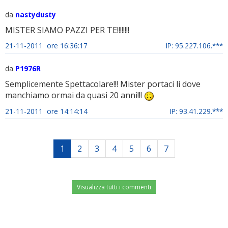
da
nastydusty
MISTER SIAMO PAZZI PER TE!!!!!!!!
21-11-2011 ore 16:36:17
IP: 95.227.106.***
da
P1976R
Semplicemente Spettacolare!!! Mister portaci li dove
manchiamo ormai da quasi 20 anni!!!
21-11-2011 ore 14:14:14
IP: 93.41.229.***
1
2
3
4
5
6
7
Visualizza tutti i commenti