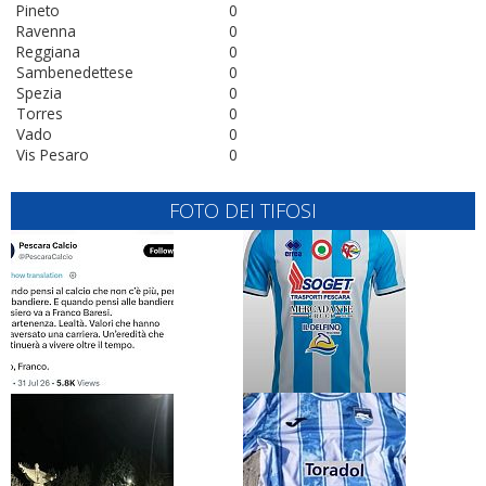
Pineto
0
Ravenna
0
Reggiana
0
Sambenedettese
0
Spezia
0
Torres
0
Vado
0
Vis Pesaro
0
FOTO DEI TIFOSI