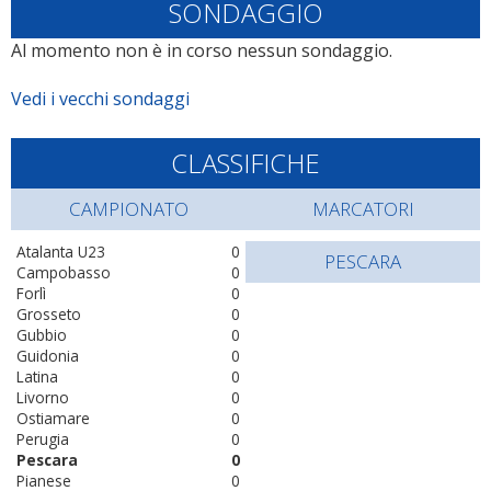
SONDAGGIO
Al momento non è in corso nessun sondaggio.
Vedi i vecchi sondaggi
CLASSIFICHE
CAMPIONATO
MARCATORI
Atalanta U23
0
PESCARA
Campobasso
0
Forlì
0
Grosseto
0
Gubbio
0
Guidonia
0
Latina
0
Livorno
0
Ostiamare
0
Perugia
0
Pescara
0
Pianese
0