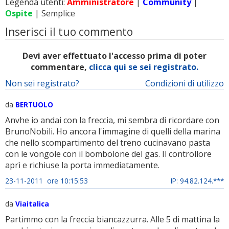
Legenda utenti:
Amministratore
|
Community
|
Ospite
| Semplice
Inserisci il tuo commento
Devi aver effettuato l'accesso prima di poter
commentare,
clicca qui se sei registrato.
Non sei registrato?
Condizioni di utilizzo
da
BERTUOLO
Anvhe io andai con la freccia, mi sembra di ricordare con
BrunoNobili. Ho ancora l'immagine di quelli della marina
che nello scompartimento del treno cucinavano pasta
con le vongole con il bombolone del gas. Il controllore
aprì e richiuse la porta immediatamente.
23-11-2011 ore 10:15:53
IP: 94.82.124.***
da
Viaitalica
Partimmo con la freccia biancazzurra. Alle 5 di mattina la