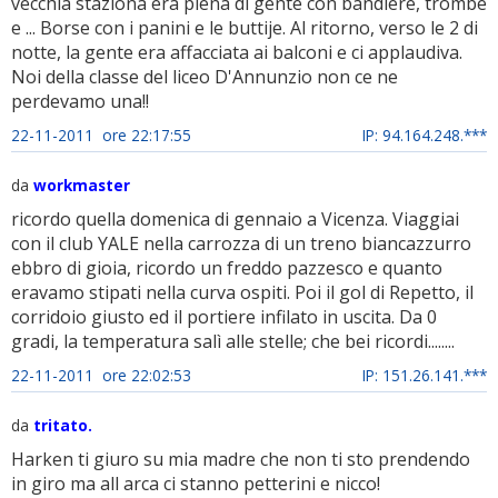
vecchia staziona era piena di gente con bandiere, trombe
e ... Borse con i panini e le buttije. Al ritorno, verso le 2 di
notte, la gente era affacciata ai balconi e ci applaudiva.
Noi della classe del liceo D'Annunzio non ce ne
perdevamo una!!
22-11-2011 ore 22:17:55
IP: 94.164.248.***
da
workmaster
ricordo quella domenica di gennaio a Vicenza. Viaggiai
con il club YALE nella carrozza di un treno biancazzurro
ebbro di gioia, ricordo un freddo pazzesco e quanto
eravamo stipati nella curva ospiti. Poi il gol di Repetto, il
corridoio giusto ed il portiere infilato in uscita. Da 0
gradi, la temperatura salì alle stelle; che bei ricordi........
22-11-2011 ore 22:02:53
IP: 151.26.141.***
da
tritato.
Harken ti giuro su mia madre che non ti sto prendendo
in giro ma all arca ci stanno petterini e nicco!