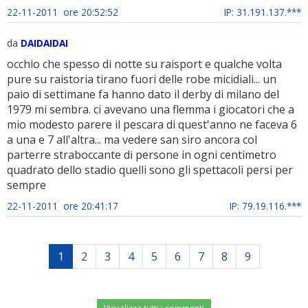
22-11-2011 ore 20:52:52
IP: 31.191.137.***
da
DAIDAIDAI
occhio che spesso di notte su raisport e qualche volta
pure su raistoria tirano fuori delle robe micidiali... un
paio di settimane fa hanno dato il derby di milano del
1979 mi sembra. ci avevano una flemma i giocatori che a
mio modesto parere il pescara di quest'anno ne faceva 6
a una e 7 all'altra... ma vedere san siro ancora col
parterre straboccante di persone in ogni centimetro
quadrato dello stadio quelli sono gli spettacoli persi per
sempre
22-11-2011 ore 20:41:17
IP: 79.19.116.***
1
2
3
4
5
6
7
8
9