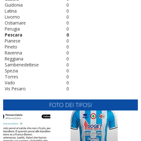
Guidonia
0
Latina
0
Livorno
0
Ostiamare
0
Perugia
0
Pescara
0
Pianese
0
Pineto
0
Ravenna
0
Reggiana
0
Sambenedettese
0
Spezia
0
Torres
0
Vado
0
Vis Pesaro
0
FOTO DEI TIFOSI