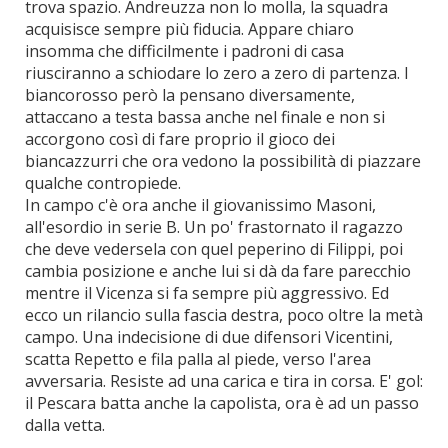
trova spazio. Andreuzza non lo molla, la squadra
acquisisce sempre più fiducia. Appare chiaro
insomma che difficilmente i padroni di casa
riusciranno a schiodare lo zero a zero di partenza. I
biancorosso però la pensano diversamente,
attaccano a testa bassa anche nel finale e non si
accorgono così di fare proprio il gioco dei
biancazzurri che ora vedono la possibilità di piazzare
qualche contropiede.
In campo c'è ora anche il giovanissimo Masoni,
all'esordio in serie B. Un po' frastornato il ragazzo
che deve vedersela con quel peperino di Filippi, poi
cambia posizione e anche lui si dà da fare parecchio
mentre il Vicenza si fa sempre più aggressivo. Ed
ecco un rilancio sulla fascia destra, poco oltre la metà
campo. Una indecisione di due difensori Vicentini,
scatta Repetto e fila palla al piede, verso l'area
avversaria. Resiste ad una carica e tira in corsa. E' gol:
il Pescara batta anche la capolista, ora è ad un passo
dalla vetta.