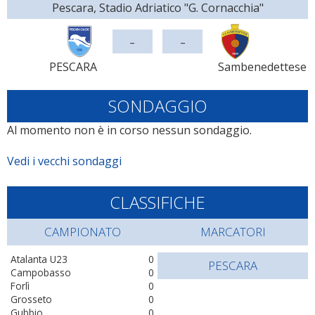
Pescara, Stadio Adriatico "G. Cornacchia"
-
-
PESCARA
Sambenedettese
SONDAGGIO
Al momento non è in corso nessun sondaggio.
Vedi i vecchi sondaggi
CLASSIFICHE
CAMPIONATO
MARCATORI
Atalanta U23
0
PESCARA
Campobasso
0
Forlì
0
Grosseto
0
Gubbio
0