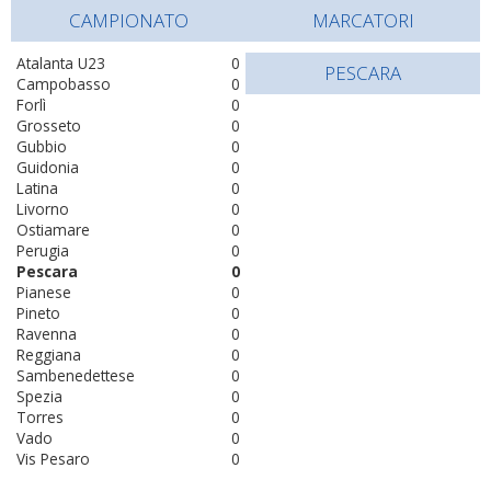
CAMPIONATO
MARCATORI
Atalanta U23
0
PESCARA
Campobasso
0
Forlì
0
Grosseto
0
Gubbio
0
Guidonia
0
Latina
0
Livorno
0
Ostiamare
0
Perugia
0
Pescara
0
Pianese
0
Pineto
0
Ravenna
0
Reggiana
0
Sambenedettese
0
Spezia
0
Torres
0
Vado
0
Vis Pesaro
0