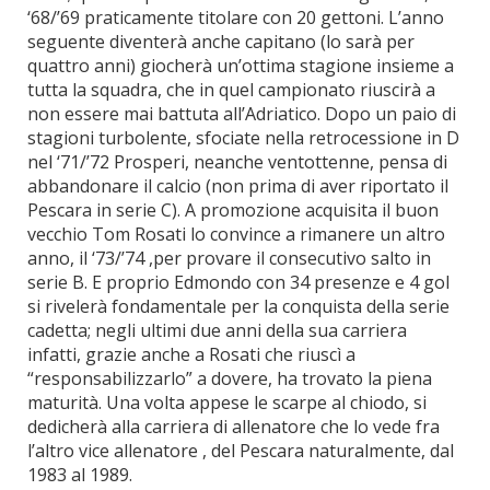
‘68/’69 praticamente titolare con 20 gettoni. L’anno
seguente diventerà anche capitano (lo sarà per
quattro anni) giocherà un’ottima stagione insieme a
tutta la squadra, che in quel campionato riuscirà a
non essere mai battuta all’Adriatico. Dopo un paio di
stagioni turbolente, sfociate nella retrocessione in D
nel ‘71/’72 Prosperi, neanche ventottenne, pensa di
abbandonare il calcio (non prima di aver riportato il
Pescara in serie C). A promozione acquisita il buon
vecchio Tom Rosati lo convince a rimanere un altro
anno, il ‘73/’74 ,per provare il consecutivo salto in
serie B. E proprio Edmondo con 34 presenze e 4 gol
si rivelerà fondamentale per la conquista della serie
cadetta; negli ultimi due anni della sua carriera
infatti, grazie anche a Rosati che riuscì a
“responsabilizzarlo” a dovere, ha trovato la piena
maturità. Una volta appese le scarpe al chiodo, si
dedicherà alla carriera di allenatore che lo vede fra
l’altro vice allenatore , del Pescara naturalmente, dal
1983 al 1989.