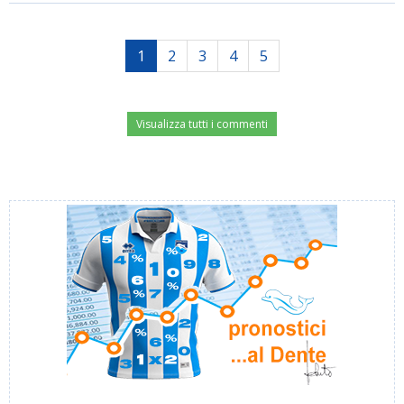
1
2
3
4
5
Visualizza tutti i commenti