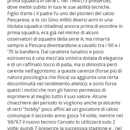
prima squadra in serie C nel 1964 (13 presenze),
dove mette subito in luce le sue abilità tecniche.
Figlio d’arte ( il padre fu uno dei pionieri del calcio
Pescarese, e lo zio Gino militò diversi anni in una
titolata squadra cittadina) ancora prima di esordire in
prima squadra, era già nel mirino di alcuni
osservatori di squadre della serie A; ma rimarrà
sempre a Pescara diventandone a cavallo tra i ’60 e i
’70 la bandiera. Dal carattere lunatico e poco
estroverso è una mezz’ala sinistra dotata di eleganza
e di un raffinato tocco di palla, ma si dimostra però
carente nell’agonismo; a queste carenze (forse più di
natura psicologica che fisica) va aggiunta una certa
discontinuità nel rendimento atletico; e sono forse
questi i motivi che non gli hanno permesso di
esprimere al meglio tutto il suo valore. Alcune
chiacchiere del periodo lo vogliono anche praticante
di certi “hobby” poco affini ad un giocatore di calcio;
comunque il secondo anno gioca 14 volte, mentre nel
‘66/’67 il nuovo tecnico Cervato lo utilizzerà solo 2
volte; quindi 7 presenze la successiva stagione e , nel