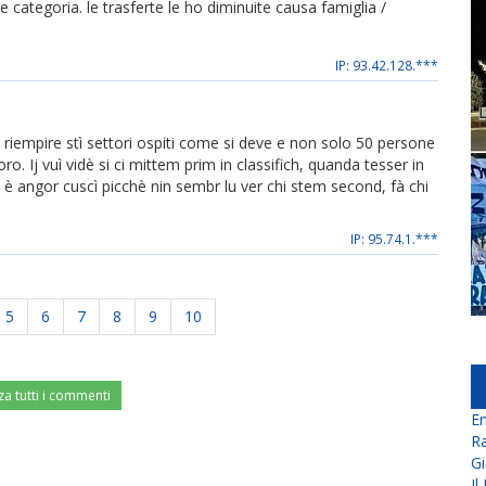
categoria. le trasferte le ho diminuite causa famiglia /
IP: 93.42.128.***
iempire stì settori ospiti come si deve e non solo 50 persone
o. Ij vuì vidè si ci mittem prim in classifich, quanda tesser in
mò è angor cuscì picchè nin sembr lu ver chi stem second, fà chi
IP: 95.74.1.***
5
6
7
8
9
10
za tutti i commenti
En
Ra
Gi
Il