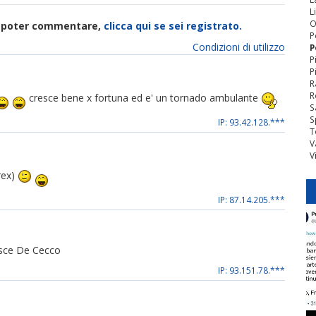
L
O
di poter commentare,
clicca qui se sei registrato.
P
Condizioni di utilizzo
P
P
P
R
R
cresce bene x fortuna ed e' un tornado ambulante
S
S
IP: 93.42.128.***
T
V
V
 rex)
IP: 87.14.205.***
isce De Cecco
IP: 93.151.78.***