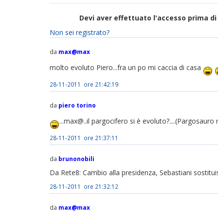
Devi aver effettuato l'accesso prima 
Non sei registrato?
da
max@max
molto evoluto Piero...fra un po mi caccia di casa
28-11-2011 ore 21:42:19
da
piero torino
...max@..il pargocifero si è evoluto?....(Pargosauro
28-11-2011 ore 21:37:11
da
brunonobili
Da Rete8: Cambio alla presidenza, Sebastiani sostitu
28-11-2011 ore 21:32:12
da
max@max