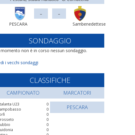
-
-
PESCARA
Sambenedettese
SONDAGGIO
l momento non è in corso nessun sondaggio.
di i vecchi sondaggi
CLASSIFICHE
CAMPIONATO
MARCATORI
talanta U23
0
PESCARA
ampobasso
0
orlì
0
rosseto
0
ubbio
0
uidonia
0
atina
0