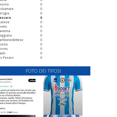
ivorno
0
stiamare
0
erugia
0
escara
0
ianese
0
ineto
0
avenna
0
eggiana
0
ambenedettese
0
pezia
0
orres
0
ado
0
is Pesaro
0
FOTO DEI TIFOSI