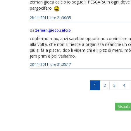
zeman gioca calcio io seguo il PESCARA in ogni dove e 
pargocifero
28-11-2011 ore 21:30:35
da
zeman.gioco.calcio
confermo max, anzi sarebbe opportuno cominciare a r
alla volta, che non si riesce a organizzà neanche un cor
più si fà a piscar, dop li videm chi è li pizz di merd, 
jem prim e poi vediamo.
28-11-2011 ore 21:25:17
1
2
3
4
Visualiz