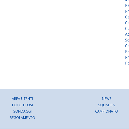
P
Pr
C
Co
Co
A
Sc
Co
P
Pr
Pe
AREA UTENTI
NEWS
FOTO TIFOSI
SQUADRA
SONDAGGI
CAMPIONATO
REGOLAMENTO