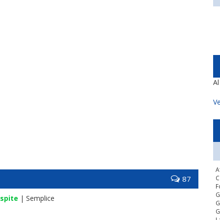
A
Ve
A
87
C
F
G
spite
| Semplice
G
G
L