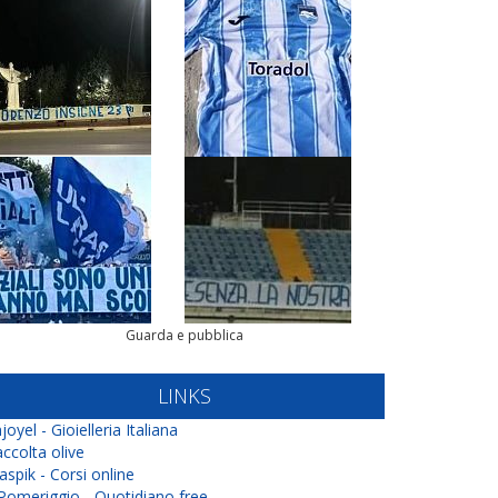
Guarda e pubblica
LINKS
joyel - Gioielleria Italiana
ccolta olive
aspik - Corsi online
 Pomeriggio - Quotidiano free