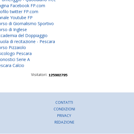
agina Facebook FP.com
ofilo twitter FP.com
anale Youtube FP
rso di Giornalismo Sportivo
rso di Inglese
ccademia del Doppiaggio
uola di recitazione - Pescara
rso Pizzaiolo
sicologo Pescara
onostici Serie A
scara Calcio
Visitatori:
CONTATTI
CONDIZIONI
PRIVACY
REDAZIONE