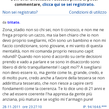
commentare,
clicca qui se sei registrato.
Non sei registrato?
Condizioni di utilizzo
da
tritato.
Zona_stadio non so chi sei, non ti conosco, e non me ne
frega proprio un cazzo, ma sia ben chiaro che io non
devo proprio svegliarmi, nOn sono un bambino e non mi
faccio condizionare, sono giovane, e mi vanto di questa
mentalità, non mi comanda proprio nessuno capit
ndundí? Quando non sono d accordo su certe decisioni
prendo e vado a parlare e se sono in disaccordo sono
libero di dirlo tranquillamente! I capit mo?? A svegliarsi
non devo essere io, ma gente come te, grande, credo, e
di molto pure, credo anche a favore della tessera se non
addirittura tesserato, che non riesce a capire certi
fondamenti come la coerenza. Te lo dice uno di 21 anni e
che ad essere coerente l'ha appresa da gente più
anziana, più matura e se voglio mi t'armagn pure!
28-11-2011 ore 23:27:10
IP: 94.164.6.***