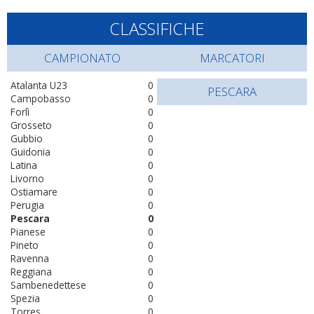
CLASSIFICHE
CAMPIONATO
MARCATORI
Atalanta U23
0
PESCARA
Campobasso
0
Forlì
0
Grosseto
0
Gubbio
0
Guidonia
0
Latina
0
Livorno
0
Ostiamare
0
Perugia
0
Pescara
0
Pianese
0
Pineto
0
Ravenna
0
Reggiana
0
Sambenedettese
0
Spezia
0
Torres
0