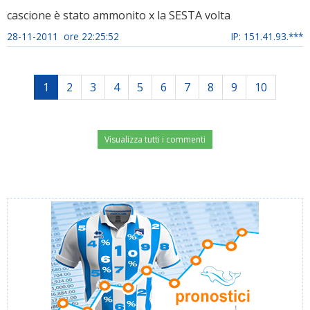
cascione è stato ammonito x la SESTA volta
28-11-2011 ore 22:25:52
IP: 151.41.93.***
1
2
3
4
5
6
7
8
9
10
Visualizza tutti i commenti