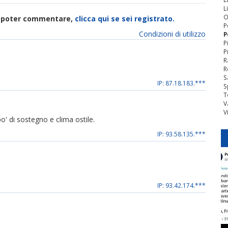
L
O
di poter commentare,
clicca qui se sei registrato.
P
Condizioni di utilizzo
P
P
P
R
R
S
IP: 87.18.183.***
S
T
V
V
' di sostegno e clima ostile.
IP: 93.58.135.***
IP: 93.42.174.***