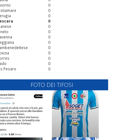
ivorno
0
stiamare
0
erugia
0
escara
0
ianese
0
ineto
0
avenna
0
eggiana
0
ambenedettese
0
pezia
0
orres
0
ado
0
is Pesaro
0
FOTO DEI TIFOSI