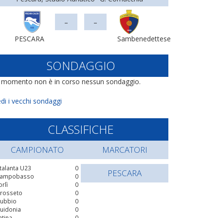
-
-
PESCARA
Sambenedettese
SONDAGGIO
l momento non è in corso nessun sondaggio.
di i vecchi sondaggi
CLASSIFICHE
CAMPIONATO
MARCATORI
talanta U23
0
PESCARA
ampobasso
0
orlì
0
rosseto
0
ubbio
0
uidonia
0
atina
0