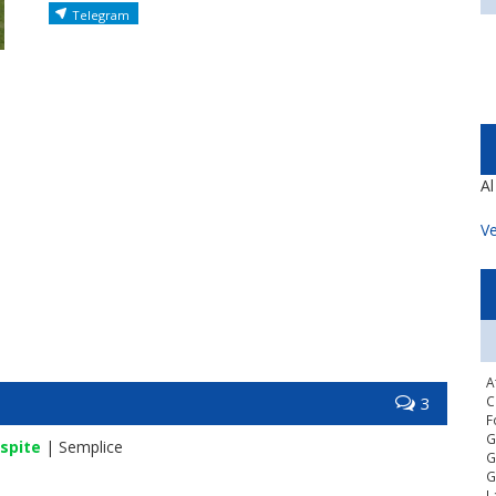
Telegram
A
Ve
A
3
C
F
G
spite
| Semplice
G
G
L