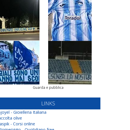
Guarda e pubblica
LINKS
joyel - Gioielleria Italiana
ccolta olive
aspik - Corsi online
 Pomeriggio - Quotidiano free