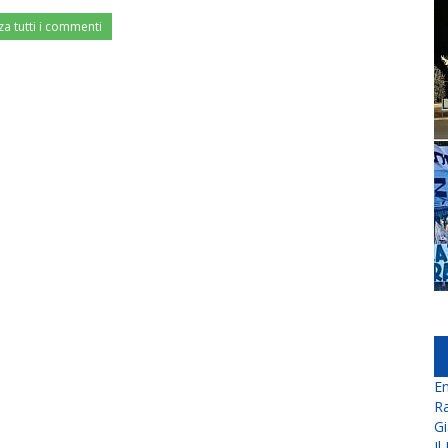
za tutti i commenti
En
Ra
Gi
Il