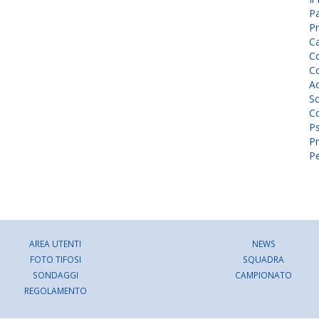
P
Pr
C
Co
Co
A
Sc
Co
P
Pr
Pe
AREA UTENTI
NEWS
FOTO TIFOSI
SQUADRA
SONDAGGI
CAMPIONATO
REGOLAMENTO