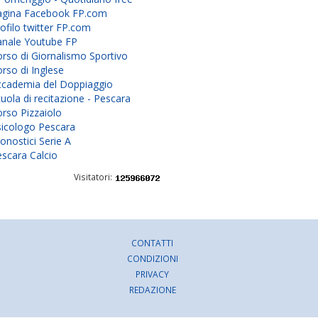
agina Facebook FP.com
ofilo twitter FP.com
anale Youtube FP
rso di Giornalismo Sportivo
rso di Inglese
ccademia del Doppiaggio
uola di recitazione - Pescara
rso Pizzaiolo
sicologo Pescara
onostici Serie A
scara Calcio
Visitatori:
CONTATTI
CONDIZIONI
PRIVACY
REDAZIONE