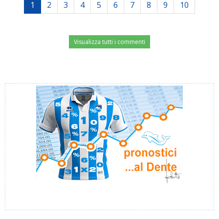
1
2
3
4
5
6
7
8
9
10
Visualizza tutti i commenti