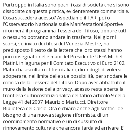
Purtroppo in Italia sono pochi i casi di società che si sono
dissociate da questa pratica, evidentemente commerciale.
Cosa succederà adesso? Aspettiamo il TAR, poi o
l’Osservatorio Nazionale sulle Manifestazioni Sportive
riformerà il programma Tessera del Tifoso, oppure tutti
o nessuno potranno andare in trasferta. Nei giorni
scorsi, su invito dei tifosi del Venezia-Mestre, ho
predisposto il testo della lettera che loro stessi hanno
poi consegnato nelle mani del Presidente UEFA Michel
Platini, in laguna per il Comitato Esecutivo di Euro 2102.
Platini ha ascoltato i tifosi italiani, dicendogli di volersi
adoperare, nel limite delle sue possibilità, per snodare le
criticità della Tessera del Tifoso. Dopo aver abbattuto il
muro della lesione della privacy, adesso resta aperta la
frontiera sull’incostituzionalità del fatico articolo 9 della
Legge 41 del 2007. Maurizio Martucci, Direttore
Biblioteca del Calcio. Ora è chiaro anche agli scettici: c’è
bisogno di una nuova stagione riformista, di un
coordinamento normativo e un di sussulto di
rinnovamento culturale che ancora tarda ad arrivare. E’