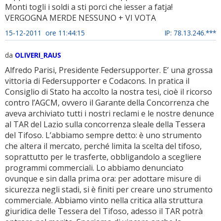
Monti togli i soldi a sti porci che iesser a fatja!
VERGOGNA MERDE NESSUNO + VI VOTA
15-12-2011 ore 11:44:15
IP: 78.13.246.***
da
OLIVERI_RAUS
Alfredo Parisi, Presidente Federsupporter. E’ una grossa
vittoria di Federsupporter e Codacons. In pratica il
Consiglio di Stato ha accolto la nostra tesi, cioè il ricorso
contro l’AGCM, ovvero il Garante della Concorrenza che
aveva archiviato tutti i nostri reclami e le nostre denunce
al TAR del Lazio sulla concorrenza sleale della Tessera
del Tifoso. L’abbiamo sempre detto: è uno strumento
che altera il mercato, perché limita la scelta del tifoso,
soprattutto per le trasferte, obbligandolo a scegliere
programmi commerciali. Lo abbiamo denunciato
ovunque e sin dalla prima ora: per adottare misure di
sicurezza negli stadi, si è finiti per creare uno strumento
commerciale. Abbiamo vinto nella critica alla struttura
giuridica delle Tessera del Tifoso, adesso il TAR potrà