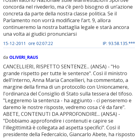
l’Osservatorio Nazionale sulle Manifestazioni Sportive
concorda nel rivederlo, ma c’è però bisogno di un’azione
concreta da parte della nostra classe politica. Se il
Parlamento non vorrà modificare l’art. 9, allora
continueremo la nostra battaglia legale e starà ancora
una volta ai giudici pronunciarsi
15-12-2011 ore 02:07:22
IP: 93.58.135.***
da
OLIVERI_RAUS
CANCELLIERI, RISPETTO SENTENZE... (ANSA) - "Ho
grande rispetto per tutte le sentenze". Così il ministro
dell'Interno, Anna Maria Cancellieri, ha commentato, a
margine della firma di un protocollo con Unioncamere,
l'ordinanza del Consiglio di Stato sulla tessera del tifoso.
"Leggeremo la sentenza - ha aggiunto - ci penseremo e
daremo le nostre risposte, vedremo cosa c'é da fare".
ABETE, CONTENUTI DA APPROFONDIRE... (ANSA) -
"Dobbiamo approfondire i contenuti e capire se
l'illegittimità è collegata ad aspetta specifici". Così il
presidente della Federcalcio, Giancarlo Abete, ha risposto