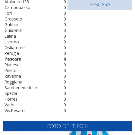
Atalanta U23
0
PESCARA
Campobasso
0
Forlì
0
Grosseto
0
Gubbio
0
Guidonia
0
Latina
0
Livorno
0
Ostiamare
0
Perugia
0
Pescara
0
Pianese
0
Pineto
0
Ravenna
0
Reggiana
0
Sambenedettese
0
Spezia
0
Torres
0
Vado
0
Vis Pesaro
0
FOTO DEI TIFOSI