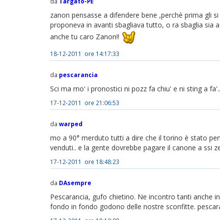
da
Targato-PE
zanon pensasse a difendere bene ,perchè prima gli s
proponeva in avanti sbagliava tutto, o ra sbaglia sia 
anche tu caro Zanon!!
18-12-2011 ore 14:17:33
da
pescarancia
Sci ma mo' i pronostici ni pozz fa chiu' e ni sting a fa'.
17-12-2011 ore 21:06:53
da
warped
mo a 90° merduto tutti a dire che il torino è stato pe
venduti.. e la gente dovrebbe pagare il canone a ssi z
17-12-2011 ore 18:48:23
da
DAsempre
Pescarancia, gufo chietino. Ne incontro tanti anche in
fondo in fondo godono delle nostre sconfitte. pescaran