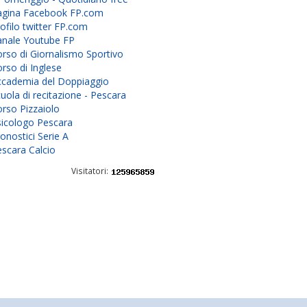
agina Facebook FP.com
ofilo twitter FP.com
anale Youtube FP
rso di Giornalismo Sportivo
rso di Inglese
ccademia del Doppiaggio
uola di recitazione - Pescara
rso Pizzaiolo
sicologo Pescara
onostici Serie A
scara Calcio
Visitatori: