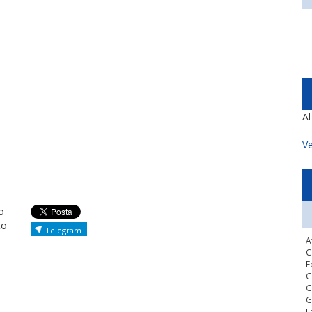
A
Ve
o
to
Telegram
A
C
F
G
G
G
L