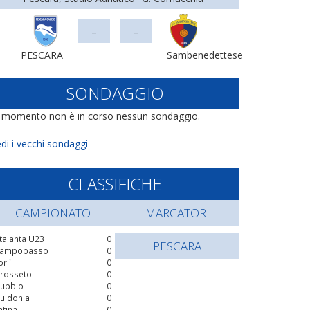
-
-
PESCARA
Sambenedettese
SONDAGGIO
l momento non è in corso nessun sondaggio.
di i vecchi sondaggi
CLASSIFICHE
CAMPIONATO
MARCATORI
talanta U23
0
PESCARA
ampobasso
0
orlì
0
rosseto
0
ubbio
0
uidonia
0
atina
0