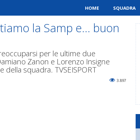
HOME
SQUADRA
ttiamo la Samp e... buon
reoccuparsi per le ultime due
i Damiano Zanon e Lorenzo Insigne
e della squadra. TVSEISPORT
3.897