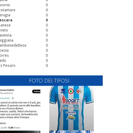
ivorno
0
stiamare
0
erugia
0
escara
0
ianese
0
ineto
0
avenna
0
eggiana
0
ambenedettese
0
pezia
0
orres
0
ado
0
is Pesaro
0
FOTO DEI TIFOSI