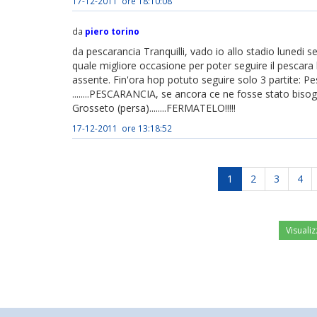
17-12-2011 ore 18:10:08
da
piero torino
da pescarancia Tranquilli, vado io allo stadio lunedi se
quale migliore occasione per poter seguire il pescara 
assente. Fin'ora hop potuto seguire solo 3 partite: 
........PESCARANCIA, se ancora ce ne fosse stato bisog
Grosseto (persa)........FERMATELO!!!!!
17-12-2011 ore 13:18:52
1
2
3
4
Visualiz