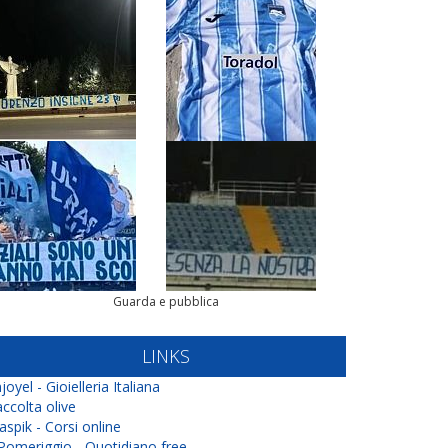
Guarda e pubblica
LINKS
joyel - Gioielleria Italiana
ccolta olive
aspik - Corsi online
 Pomeriggio - Quotidiano free