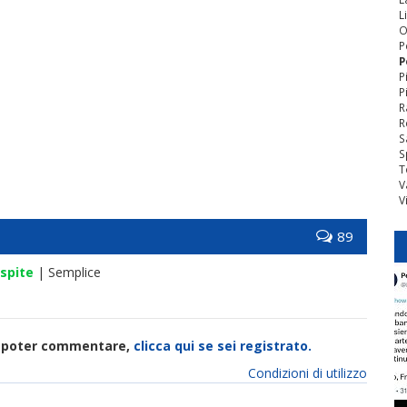
L
O
P
P
P
P
R
R
S
S
T
V
V
89
spite
| Semplice
di poter commentare,
clicca qui se sei registrato.
Condizioni di utilizzo