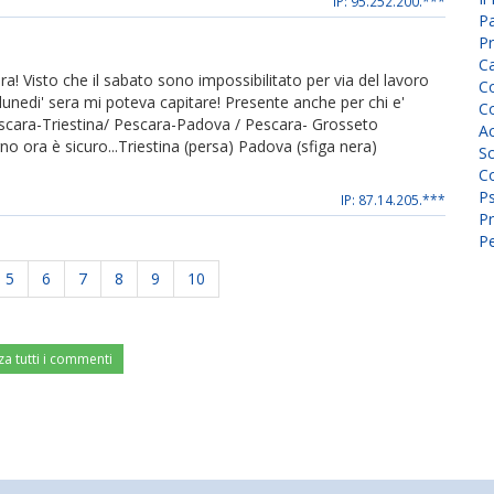
IP: 95.252.200.***
P
Pr
C
ra! Visto che il sabato sono impossibilitato per via del lavoro
Co
lunedi' sera mi poteva capitare! Presente anche per chi e'
Co
Pescara-Triestina/ Pescara-Padova / Pescara- Grosseto
A
no ora è sicuro...Triestina (persa) Padova (sfiga nera)
Sc
Co
P
IP: 87.14.205.***
Pr
Pe
5
6
7
8
9
10
za tutti i commenti