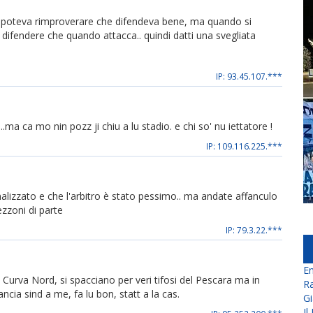
i poteva rimproverare che difendeva bene, ma quando si
a difendere che quando attacca.. quindi datti una svegliata
IP: 93.45.107.***
...ma ca mo nin pozz ji chiu a lu stadio. e chi so' nu iettatore !
IP: 109.116.225.***
nalizzato e che l'arbitro è stato pessimo.. ma andate affanculo
ezzoni di parte
IP: 79.3.22.***
En
 Curva Nord, si spacciano per veri tifosi del Pescara ma in
Ra
cia sind a me, fa lu bon, statt a la cas.
Gi
Il