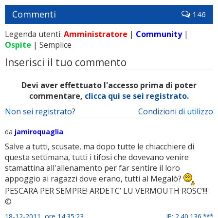
Commenti
146
Legenda utenti:
Amministratore
|
Community
|
Ospite
| Semplice
Inserisci il tuo commento
Devi aver effettuato l'accesso prima di poter
commentare,
clicca qui se sei registrato.
Non sei registrato?
Condizioni di utilizzo
da
jamiroquaglia
Salve a tutti, scusate, ma dopo tutte le chiacchiere di
questa settimana, tutti i tifosi che dovevano venire
stamattina all'allenamento per far sentire il loro
appoggio ai ragazzi dove erano, tutti al Megalò?
PESCARA PER SEMPRE! ARDETC’ LU VERMOUTH ROSC’!!!
©
18-12-2011 ore 14:35:23
IP: 2.40.136.***