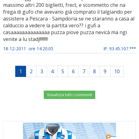
massimo altri 200 biglietti, frect, e scommetto che na
frega di gufo che avevano già comprato il talgiando per
assistere a Pescara - Sampdoria se ne staranno a casa al
calduccio a vedere la partita vero?? i gufi a
casaaaaaaaaaaaaaa puzza piove puzza nevicà ma ngi
venite a lu stadj!!!!!!!!!
18-12-2011 ore 14:20:05
IP: 93.45.107.***
1
2
3
4
5
6
7
8
9
10
Visualizza tutti i commenti