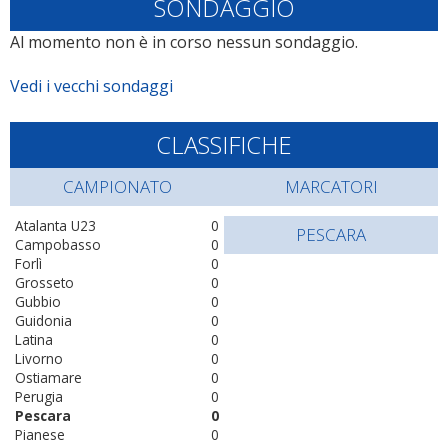
SONDAGGIO
Al momento non è in corso nessun sondaggio.
Vedi i vecchi sondaggi
CLASSIFICHE
CAMPIONATO
MARCATORI
Atalanta U23
0
PESCARA
Campobasso
0
Forlì
0
Grosseto
0
Gubbio
0
Guidonia
0
Latina
0
Livorno
0
Ostiamare
0
Perugia
0
Pescara
0
Pianese
0