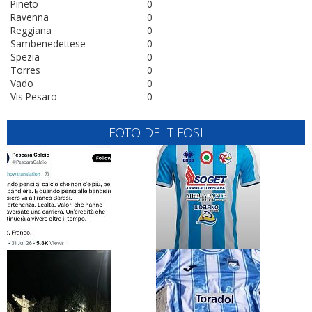
Pineto
0
Ravenna
0
Reggiana
0
Sambenedettese
0
Spezia
0
Torres
0
Vado
0
Vis Pesaro
0
FOTO DEI TIFOSI