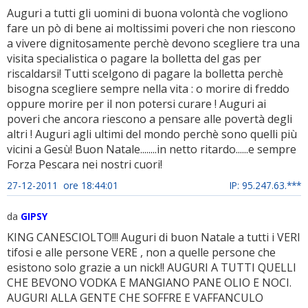
Auguri a tutti gli uomini di buona volontà che vogliono
fare un pò di bene ai moltissimi poveri che non riescono
a vivere dignitosamente perchè devono scegliere tra una
visita specialistica o pagare la bolletta del gas per
riscaldarsi! Tutti scelgono di pagare la bolletta perchè
bisogna scegliere sempre nella vita : o morire di freddo
oppure morire per il non potersi curare ! Auguri ai
poveri che ancora riescono a pensare alle povertà degli
altri ! Auguri agli ultimi del mondo perchè sono quelli più
vicini a Gesù! Buon Natale........in netto ritardo......e sempre
Forza Pescara nei nostri cuori!
27-12-2011 ore 18:44:01
IP: 95.247.63.***
da
GIPSY
KING CANESCIOLTO!!! Auguri di buon Natale a tutti i VERI
tifosi e alle persone VERE , non a quelle persone che
esistono solo grazie a un nick!! AUGURI A TUTTI QUELLI
CHE BEVONO VODKA E MANGIANO PANE OLIO E NOCI.
AUGURI ALLA GENTE CHE SOFFRE E VAFFANCULO