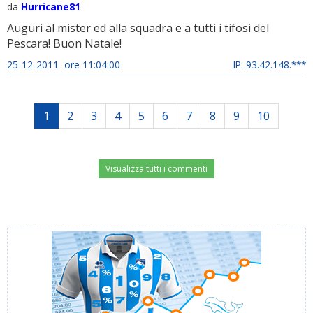
da
Hurricane81
Auguri al mister ed alla squadra e a tutti i tifosi del
Pescara! Buon Natale!
25-12-2011 ore 11:04:00
IP: 93.42.148.***
1
2
3
4
5
6
7
8
9
10
Visualizza tutti i commenti