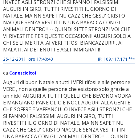
INVECE AGLI STRONZI CHE SI FANNO I FALSISSIMI
AUGURI IN GIRO, TUTTI RIVESTITI IL GIORNO DI
NATALE, MA NN SAPET NU CAZZ CHE GESU' CRISTO
NACQUE SENZA VESTITI IN UNA BARACCA CON GLI
ANIMALI DENTRO!!! -- QUINDI SIETE STRONZI VOI CHE
VI RIVESTITE PER QUESTE OCCASIONI! AUGURI SOLO A
CHI SE LI MERITA ,AI VERI TIFOSI BIANCAZZURRI, AI
MALATI, AI DETENUTI E AGLI IMMIGRATI!
25-12-2011 ore 17:40:43
IP: 109.117.171.***
da
Canesciolto!
Auguri di buon Natale a tutti i VERI tifosi e alle persone
VERE , non a quelle persone che esistono solo grazie a
un nick!! AUGURI A TUTTI QUELLI CHE BEVONO VODKA
E MANGIANO PANE OLIO E NOCI. AUGURI ALLA GENTE
CHE SOFFRE E VAFFANCULO INVECE AGLI STRONZI CHE
SI FANNO I FALSISSIMI AUGURI IN GIRO, TUTTI
RIVESTITI IL GIORNO DI NATALE, MA NN SAPET NU
CAZZ CHE GESU' CRISTO NACQUE SENZA VESTITI IN
UNA BARACCA CON GLI ANIMALI DENTRO!!! -- QUINDI