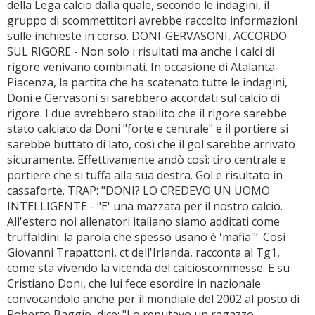
della Lega calcio dalla quale, secondo le indagini, il
gruppo di scommettitori avrebbe raccolto informazioni
sulle inchieste in corso. DONI-GERVASONI, ACCORDO
SUL RIGORE - Non solo i risultati ma anche i calci di
rigore venivano combinati. In occasione di Atalanta-
Piacenza, la partita che ha scatenato tutte le indagini,
Doni e Gervasoni si sarebbero accordati sul calcio di
rigore. I due avrebbero stabilito che il rigore sarebbe
stato calciato da Doni "forte e centrale" e il portiere si
sarebbe buttato di lato, così che il gol sarebbe arrivato
sicuramente. Effettivamente andò così: tiro centrale e
portiere che si tuffa alla sua destra. Gol e risultato in
cassaforte. TRAP: "DONI? LO CREDEVO UN UOMO
INTELLIGENTE - "E' una mazzata per il nostro calcio.
All'estero noi allenatori italiano siamo additati come
truffaldini: la parola che spesso usano è 'mafia'". Così
Giovanni Trapattoni, ct dell'Irlanda, racconta al Tg1,
come sta vivendo la vicenda del calcioscommesse. E su
Cristiano Doni, che lui fece esordire in nazionale
convocandolo anche per il mondiale del 2002 al posto di
Roberto Baggio, dice: "Lo reputavo un ragazzo