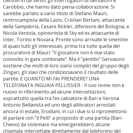
Decisivi in tal senso gli interrogatori di Gervasoni e
Carobbio, che hanno dato piena collaborazione. Si
sarebbe parlato a vario titolo di Stefano Mauri,
centrocampista della Lazio, Cristian Bertani, attaccante
della Sampdoria, Cesare Rickler, difensore del Bologna, e
Nicola Ventola, opinionista di Sky ed ex attaccante di
Inter, Torino e Novara. Pronte sono arrivate le smentite
di quasi tutti gli interessati, prima tra tutte quella del
procuratore di Mauri: "Il giocatore non è mai stato
coinvolto in gare combinate". Ma il "pentito" Gervasoni
sostiene che molti di loro siano complici del gruppo degli
Zingari, gli slavi che condizionavano il risultato delle
partite. E QUANTO MI FAI PRENDERE? UNA
TELEFONATA INGUAIA PELLISSIER - Il suo nome non è
nuovo in riferimento ad alcune intercettazioni,
soprattutto quella tra l’ex calciatore di Bari e Verona
Antonio Bellavista ed uno degli allibratori arrestati
ancora in estate, Erodiani, in cui i due si si ripromettono
di parlare con "il Pelli" a proposito di una partita (Bari-
Chievo) da sistemare ma emergerebbero alcune
chiamate intercettate direttamente dal telefonino del