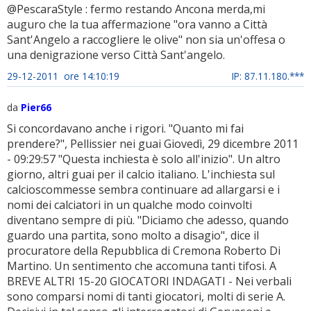
@PescaraStyle : fermo restando Ancona merda,mi
auguro che la tua affermazione "ora vanno a Città
Sant'Angelo a raccogliere le olive" non sia un'offesa o
una denigrazione verso Città Sant'angelo.
29-12-2011 ore 14:10:19
IP: 87.11.180.***
da
Pier66
Si concordavano anche i rigori. "Quanto mi fai
prendere?", Pellissier nei guai Giovedì, 29 dicembre 2011
- 09:29:57 "Questa inchiesta è solo all'inizio". Un altro
giorno, altri guai per il calcio italiano. L'inchiesta sul
calcioscommesse sembra continuare ad allargarsi e i
nomi dei calciatori in un qualche modo coinvolti
diventano sempre di più. "Diciamo che adesso, quando
guardo una partita, sono molto a disagio", dice il
procuratore della Repubblica di Cremona Roberto Di
Martino. Un sentimento che accomuna tanti tifosi. A
BREVE ALTRI 15-20 GIOCATORI INDAGATI - Nei verbali
sono comparsi nomi di tanti giocatori, molti di serie A.