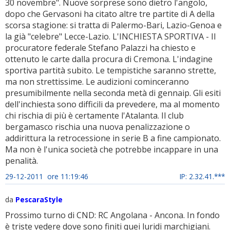
30 novembre". Nuove sorprese sono dietro l'angolo,
dopo che Gervasoni ha citato altre tre partite di A della
scorsa stagione: si tratta di Palermo-Bari, Lazio-Genoa e
la già "celebre" Lecce-Lazio. L'INCHIESTA SPORTIVA - Il
procuratore federale Stefano Palazzi ha chiesto e
ottenuto le carte dalla procura di Cremona. L'indagine
sportiva partità subito. Le tempistiche saranno strette,
ma non strettissime. Le audizioni cominceranno
presumibilmente nella seconda metà di gennaip. Gli esiti
dell'inchiesta sono difficili da prevedere, ma al momento
chi rischia di più è certamente l'Atalanta. Il club
bergamasco rischia una nuova penalizzazione o
addirittura la retrocessione in serie B a fine campionato.
Ma non è l'unica società che potrebbe incappare in una
penalità.
29-12-2011 ore 11:19:46
IP: 2.32.41.***
da
PescaraStyle
Prossimo turno di CND: RC Angolana - Ancona. In fondo
è triste vedere dove sono finiti quei luridi marchigiani.