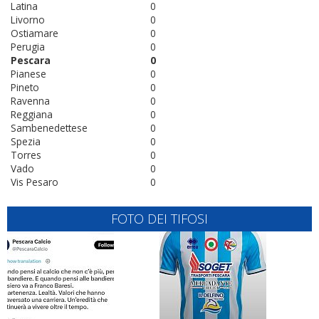
Latina
0
Livorno
0
Ostiamare
0
Perugia
0
Pescara
0
Pianese
0
Pineto
0
Ravenna
0
Reggiana
0
Sambenedettese
0
Spezia
0
Torres
0
Vado
0
Vis Pesaro
0
FOTO DEI TIFOSI