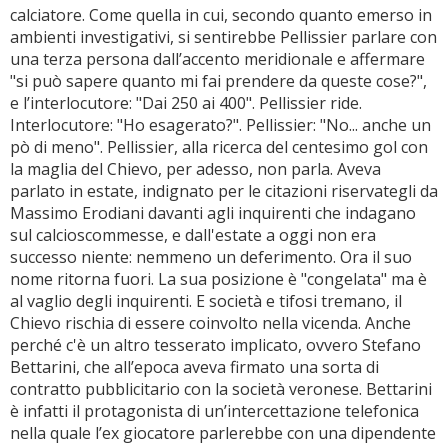
calciatore. Come quella in cui, secondo quanto emerso in
ambienti investigativi, si sentirebbe Pellissier parlare con
una terza persona dall’accento meridionale e affermare
"si può sapere quanto mi fai prendere da queste cose?",
e l’interlocutore: "Dai 250 ai 400". Pellissier ride.
Interlocutore: "Ho esagerato?". Pellissier: "No... anche un
pò di meno". Pellissier, alla ricerca del centesimo gol con
la maglia del Chievo, per adesso, non parla. Aveva
parlato in estate, indignato per le citazioni riservategli da
Massimo Erodiani davanti agli inquirenti che indagano
sul calcioscommesse, e dall'estate a oggi non era
successo niente: nemmeno un deferimento. Ora il suo
nome ritorna fuori. La sua posizione è "congelata" ma è
al vaglio degli inquirenti. E società e tifosi tremano, il
Chievo rischia di essere coinvolto nella vicenda. Anche
perché c'è un altro tesserato implicato, ovvero Stefano
Bettarini, che all’epoca aveva firmato una sorta di
contratto pubblicitario con la società veronese. Bettarini
è infatti il protagonista di un’intercettazione telefonica
nella quale l’ex giocatore parlerebbe con una dipendente