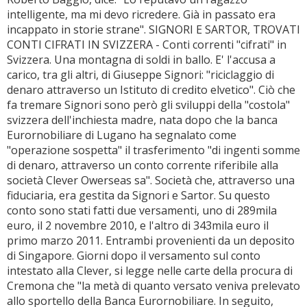
intelligente, ma mi devo ricredere. Già in passato era
incappato in storie strane". SIGNORI E SARTOR, TROVATI
CONTI CIFRATI IN SVIZZERA - Conti correnti "cifrati" in
Svizzera. Una montagna di soldi in ballo. E' l'accusa a
carico, tra gli altri, di Giuseppe Signori: "riciclaggio di
denaro attraverso un Istituto di credito elvetico". Ciò che
fa tremare Signori sono però gli sviluppi della "costola"
svizzera dell'inchiesta madre, nata dopo che la banca
Eurornobiliare di Lugano ha segnalato come
"operazione sospetta" il trasferimento "di ingenti somme
di denaro, attraverso un conto corrente riferibile alla
società Clever Owerseas sa". Società che, attraverso una
fiduciaria, era gestita da Signori e Sartor. Su questo
conto sono stati fatti due versamenti, uno di 289mila
euro, il 2 novembre 2010, e l'altro di 343mila euro il
primo marzo 2011. Entrambi provenienti da un deposito
di Singapore. Giorni dopo il versamento sul conto
intestato alla Clever, si legge nelle carte della procura di
Cremona che "la metà di quanto versato veniva prelevato
allo sportello della Banca Eurornobiliare. In seguito,