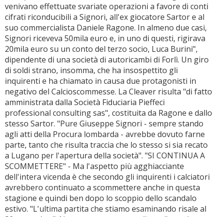
venivano effettuate svariate operazioni a favore di conti
cifrati riconducibili a Signori, all'ex giocatore Sartor e al
suo commercialista Daniele Ragone. In almeno due casi,
Signori riceveva 50mila euro e, in uno di questi, rigirava
20mila euro su un conto del terzo socio, Luca Burini",
dipendente di una società di autoricambi di Forlì. Un giro
di soldi strano, insomma, che ha insospettito gli
inquirenti e ha chiamato in causa due protagonisti in
negativo del Calcioscommesse. La Cleaver risulta "di fatto
amministrata dalla Società Fiduciaria Pieffeci
professional consulting sas", costituita da Ragone e dallo
stesso Sartor. "Pure Giuseppe Signori - sempre stando
agli atti della Procura lombarda - avrebbe dovuto farne
parte, tanto che risulta traccia che lo stesso si sia recato
a Lugano per l'apertura della società". "SI CONTINUA A
SCOMMETTERE" - Ma l'aspetto più agghiacciante
dell'intera vicenda è che secondo gli inquirenti i calciatori
avrebbero continuato a scommettere anche in questa
stagione e quindi ben dopo lo scoppio dello scandalo
estivo. "L'ultima partita che stiamo esaminando risale al