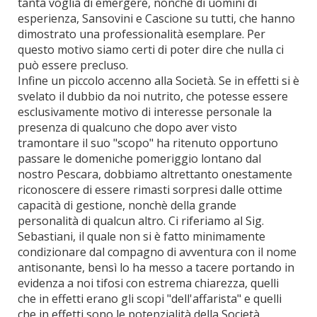
tanta voglia di emergere, nonchè di uomini di
esperienza, Sansovini e Cascione su tutti, che hanno
dimostrato una professionalità esemplare. Per
questo motivo siamo certi di poter dire che nulla ci
può essere precluso.
Infine un piccolo accenno alla Società. Se in effetti si è
svelato il dubbio da noi nutrito, che potesse essere
esclusivamente motivo di interesse personale la
presenza di qualcuno che dopo aver visto
tramontare il suo "scopo" ha ritenuto opportuno
passare le domeniche pomeriggio lontano dal
nostro Pescara, dobbiamo altrettanto onestamente
riconoscere di essere rimasti sorpresi dalle ottime
capacità di gestione, nonchè della grande
personalità di qualcun altro. Ci riferiamo al Sig.
Sebastiani, il quale non si è fatto minimamente
condizionare dal compagno di avventura con il nome
antisonante, bensì lo ha messo a tacere portando in
evidenza a noi tifosi con estrema chiarezza, quelli
che in effetti erano gli scopi "dell'affarista" e quelli
che in effetti sono le potenzialità della Società,