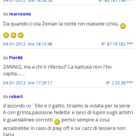
04-01-2012 ore 18:26:56
IP: 80.181.196.***
da
marcoone
Da quando ci sta Zeman la notte nin masveie cchiù,
04-01-2012 ore 18:12:48
IP: 87.19.182.***
da
Pier66
ZANNI2, ma a chi ti riferisci? La battuta non l'ho
capita.........
04-01-2012 ore 17:29:17
IP: 2.32.38.***
da
robert
d'accordo co ' Elio e il gatto, tiriamo la volata per la serie
A con grinta,passione fedelta' e lanci di lupini sugli arbitri
e guardalinee corrotti
penso sempre a cosa
accadrebbe in caso di play off e sa' cazz di tessera non
fatta