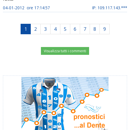
04-01-2012 ore 17:14:57
IP: 109.117.143.***
1
2
3
4
5
6
7
8
9
Visualizza tutti i commenti