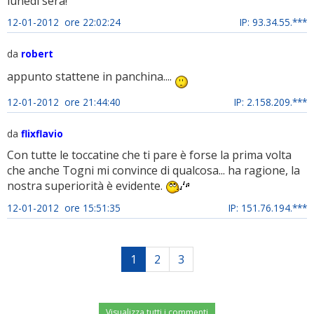
lunedì sera!
12-01-2012 ore 22:02:24
IP: 93.34.55.***
da
robert
appunto stattene in panchina....
12-01-2012 ore 21:44:40
IP: 2.158.209.***
da
flixflavio
Con tutte le toccatine che ti pare è forse la prima volta
che anche Togni mi convince di qualcosa... ha ragione, la
nostra superiorità è evidente.
12-01-2012 ore 15:51:35
IP: 151.76.194.***
1
2
3
Visualizza tutti i commenti