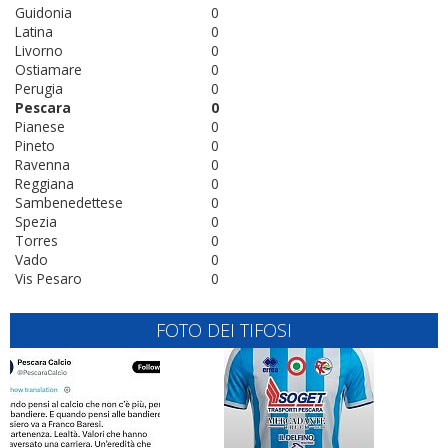
Guidonia
0
Latina
0
Livorno
0
Ostiamare
0
Perugia
0
Pescara
0
Pianese
0
Pineto
0
Ravenna
0
Reggiana
0
Sambenedettese
0
Spezia
0
Torres
0
Vado
0
Vis Pesaro
0
FOTO DEI TIFOSI