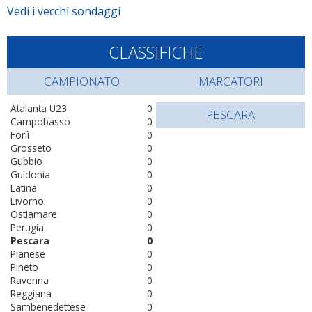
Vedi i vecchi sondaggi
CLASSIFICHE
CAMPIONATO
MARCATORI
Atalanta U23
0
PESCARA
Campobasso
0
Forlì
0
Grosseto
0
Gubbio
0
Guidonia
0
Latina
0
Livorno
0
Ostiamare
0
Perugia
0
Pescara
0
Pianese
0
Pineto
0
Ravenna
0
Reggiana
0
Sambenedettese
0