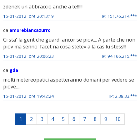
zdenek un abbraccio anche a te!!!!!!
15-01-2012 ore 20:13:19
IP: 151.76.214.***
da
amorebiancazurro
Ci sta' la gent che guard' ancor se piov.... A parte che non
piov ma senno' facet na cosa stetev a la cas lu stess!!!
15-01-2012 ore 20:06:23
IP: 94.166.215.***
da
gda
molti metereopatici aspetteranno domani per vedere se
piove.....
15-01-2012 ore 19:42:24
IP: 2.38.33.***
1
2
3
4
5
6
7
8
9
10