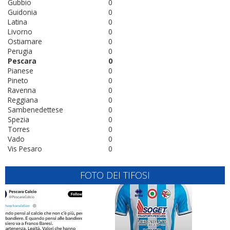
Gubbio
0
Guidonia
0
Latina
0
Livorno
0
Ostiamare
0
Perugia
0
Pescara
0
Pianese
0
Pineto
0
Ravenna
0
Reggiana
0
Sambenedettese
0
Spezia
0
Torres
0
Vado
0
Vis Pesaro
0
FOTO DEI TIFOSI