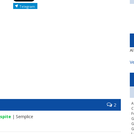
Telegram
A
Ve
A
2
C
F
spite
| Semplice
G
G
G
L