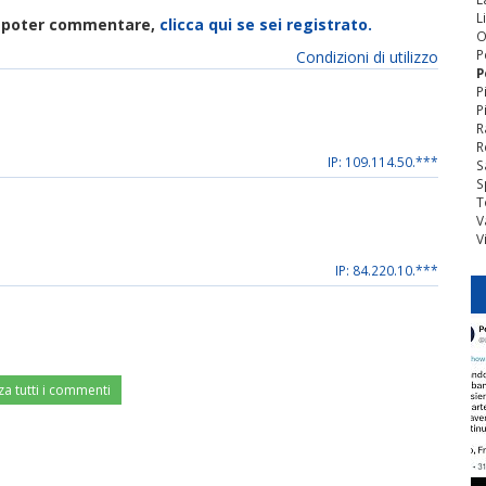
L
di poter commentare,
clicca qui se sei registrato.
O
P
Condizioni di utilizzo
P
P
P
R
R
IP: 109.114.50.***
S
S
T
V
V
IP: 84.220.10.***
za tutti i commenti