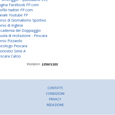
agina Facebook FP.com
ofilo twitter FP.com
anale Youtube FP
rso di Giornalismo Sportivo
rso di Inglese
ccademia del Doppiaggio
uola di recitazione - Pescara
rso Pizzaiolo
sicologo Pescara
onostici Serie A
scara Calcio
Visitatori:
CONTATTI
CONDIZIONI
PRIVACY
REDAZIONE