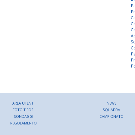
P
Pr
C
Co
Co
A
Sc
Co
P
Pr
Pe
AREA UTENTI
NEWS
FOTO TIFOSI
SQUADRA
SONDAGGI
CAMPIONATO
REGOLAMENTO