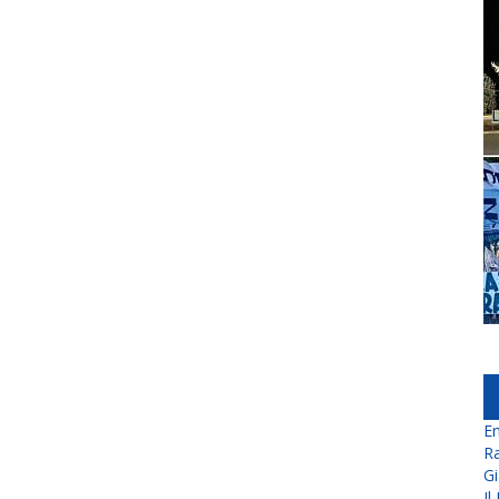
En
Ra
Gi
Il