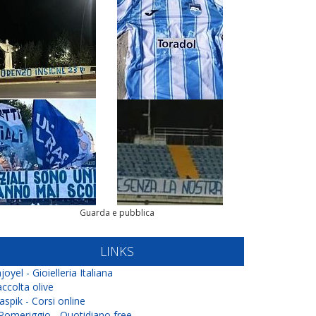
Guarda e pubblica
LINKS
joyel - Gioielleria Italiana
ccolta olive
aspik - Corsi online
 Pomeriggio - Quotidiano free