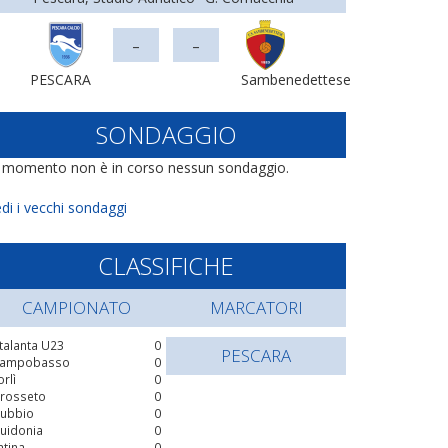
-
-
PESCARA
Sambenedettese
SONDAGGIO
l momento non è in corso nessun sondaggio.
di i vecchi sondaggi
CLASSIFICHE
CAMPIONATO
MARCATORI
talanta U23
0
PESCARA
ampobasso
0
orlì
0
rosseto
0
ubbio
0
uidonia
0
atina
0