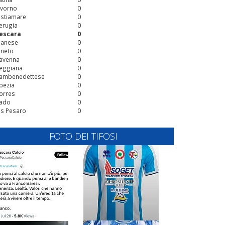
ivorno
0
stiamare
0
erugia
0
escara
0
ianese
0
ineto
0
avenna
0
eggiana
0
ambenedettese
0
pezia
0
orres
0
ado
0
is Pesaro
0
FOTO DEI TIFOSI