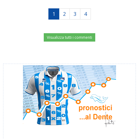
1
2
3
4
Visualizza tutti i commenti