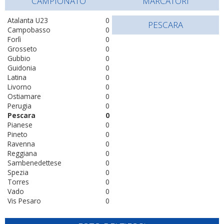
CAMPIONATO
MARCATORI
Atalanta U23
0
PESCARA
Campobasso
0
Forlì
0
Grosseto
0
Gubbio
0
Guidonia
0
Latina
0
Livorno
0
Ostiamare
0
Perugia
0
Pescara
0
Pianese
0
Pineto
0
Ravenna
0
Reggiana
0
Sambenedettese
0
Spezia
0
Torres
0
Vado
0
Vis Pesaro
0