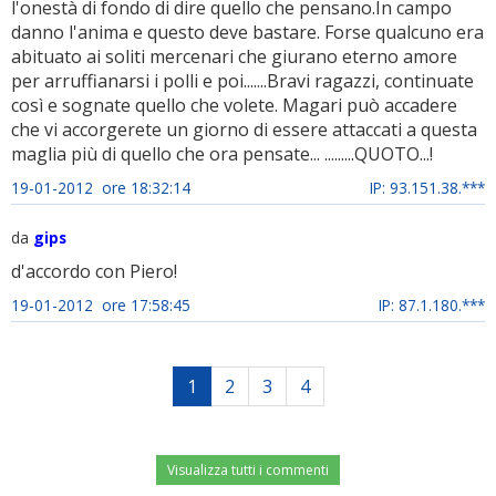
l'onestà di fondo di dire quello che pensano.In campo
danno l'anima e questo deve bastare. Forse qualcuno era
abituato ai soliti mercenari che giurano eterno amore
per arruffianarsi i polli e poi.......Bravi ragazzi, continuate
così e sognate quello che volete. Magari può accadere
che vi accorgerete un giorno di essere attaccati a questa
maglia più di quello che ora pensate... .........QUOTO...!
19-01-2012 ore 18:32:14
IP: 93.151.38.***
da
gips
d'accordo con Piero!
19-01-2012 ore 17:58:45
IP: 87.1.180.***
1
2
3
4
Visualizza tutti i commenti