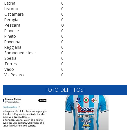
Latina
0
Livorno
0
Ostiamare
0
Perugia
0
Pescara
0
Pianese
0
Pineto
0
Ravenna
0
Reggiana
0
Sambenedettese
0
Spezia
0
Torres
0
Vado
0
Vis Pesaro
0
FOTO DEI TIFOSI