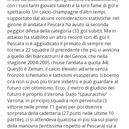
con i suoi tanti giovani talenti e la loro fame di gol e
spettacolo. Un calcio-champagne d’altri tempi,
supportato dal alcune considerazioni statistiche: nel
girone di andata il Pescara ha avuto la seconda
peggior difesa della categoria (33 gol subiti). Ma in
attacco ha stabilito un altro record: con 45 gol il
Pescara si è aggiudicato il primato di sempre nei
tornei a 22 squadre (il precedente che più si avvicina
a quello dei biancazzurri è del Genoa, che nella
stagione 2004-2005 chiuse l’andata a quota 44).
Questo è Zeman, il calcio elevato ad arte senza
fronzoli schematici e tatticismi esasperato. Il boemo
ora non si può più tirare indietro e può guardare al
futuro con ottimismo. Ecco, il metro di giudizio del
futuro è proprio il Verona. Dallo “spauracchio”
Verona, in principio squadra non pervenuta (3
vittorie nelle prime 11 gare) per poi divenire
sorpresa della cadetteria (27 punti nelle ultime 10
partite), ci si attendeva qualcosa in più sia sul piano
della manovra (lentissima rispetto al Pescara) sia a