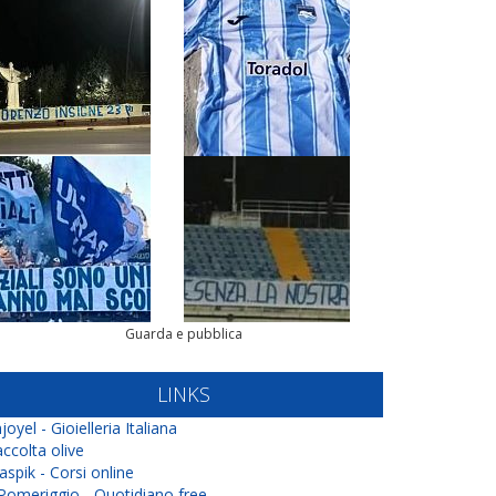
Guarda e pubblica
LINKS
joyel - Gioielleria Italiana
ccolta olive
aspik - Corsi online
 Pomeriggio - Quotidiano free