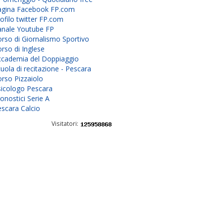
agina Facebook FP.com
ofilo twitter FP.com
anale Youtube FP
rso di Giornalismo Sportivo
rso di Inglese
ccademia del Doppiaggio
uola di recitazione - Pescara
rso Pizzaiolo
sicologo Pescara
onostici Serie A
scara Calcio
Visitatori: