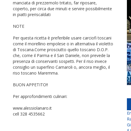
manciata di prezzemolo tritato, far riposare,
coperto, per circa due minuti e servire possibilmente
in piatti preriscaldati
NOTE
Per questa ricetta è preferibile usare carciofi toscani
come il morellino empolese o in alternativa il violetto
di Toscana.Come prosciutto quello toscano D.O.P.
che, come il Parma e il San Daniele, non prevede la
presenza di conservanti sospetti. Per il riso invece
consiglio un superfino Carnaroli o, ancora meglio, il
riso toscano Maremma.
BUON APPETITO!!
Per approfondimenti culinari:
www.alessiolanaro.it
En
cell 328 4535662
Ra
Gi
Il