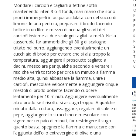
Mondare i carciofi e tagliarli a fettine sottili
L
O
mantenendo interi 3 o 4 fondi, man mano che sono
P
pronti immergerli in acqua acidulata con del succo di
P
limone. In una pentola, preparare il brodo facendo
P
bollire in un litro e mezzo di acqua gli scarti dei
P
carciofi insieme ai due scalogni tagliati a metà. Nella
R
R
casseruola far ammorbidire gli 80 g di scalogno
S
tritato nel burro, aggiungendo eventualmente un
S
cucchiaio di brodo per evitare che si alzi troppo la
T
temperatura, aggiungere il prosciutto tagliato a
V
dadini, mescolare per qualche secondo e versare il
V
riso che verrà tostato per circa un minuto a fiamma
medio alta, quindi abbassare la fiamma, unire i
carciofi, mescolare velocemente e aggiungere cinque
mestoli di brodo bollente facendo cuocere
lentamente per 10 minuti. Aggiungere eventualmente
altro brodo se il risotto si asciuga troppo. A qualche
minuto dalla cottura, assaggiare, regolare di sale e di
pepe, aggiungere lo stracchino e mescolare con
vigore per un paio di minuti, far restringere il sugo
quanto basta, spegnere la fiamma e mantecare con
l'aggiunta dell'olio extravergine di oliva e una