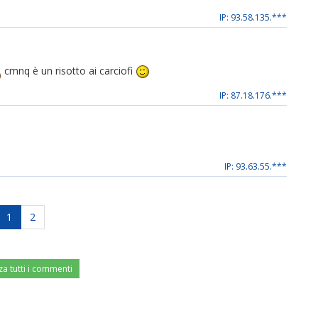
IP: 93.58.135.***
cmnq è un risotto ai carciofi
IP: 87.18.176.***
IP: 93.63.55.***
1
2
za tutti i commenti