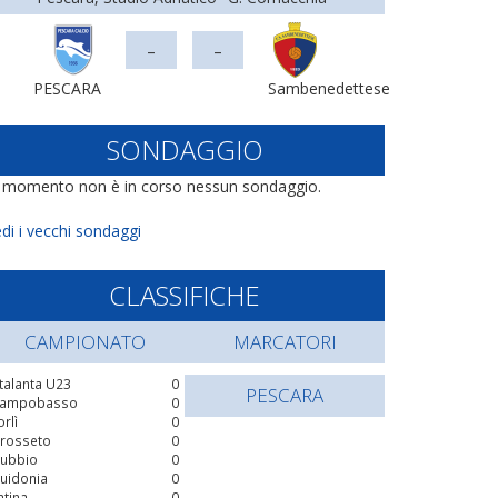
-
-
PESCARA
Sambenedettese
SONDAGGIO
l momento non è in corso nessun sondaggio.
di i vecchi sondaggi
CLASSIFICHE
CAMPIONATO
MARCATORI
talanta U23
0
PESCARA
ampobasso
0
orlì
0
rosseto
0
ubbio
0
uidonia
0
atina
0