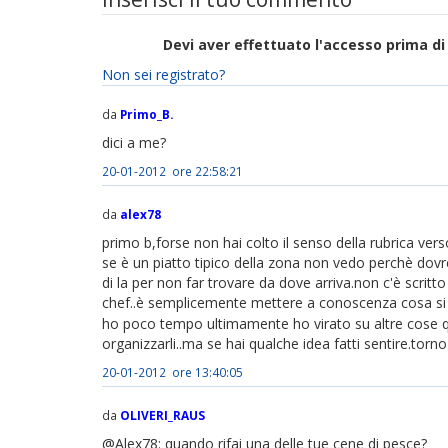
Devi aver effettuato l'accesso prima 
Non sei registrato?
da
Primo_B.
dici a me?
20-01-2012 ore 22:58:21
da
alex78
primo b,forse non hai colto il senso della rubrica ver
se è un piatto tipico della zona non vedo perchè dov
di la per non far trovare da dove arriva.non c'è scrit
chef..è semplicemente mettere a conoscenza cosa si
ho poco tempo ultimamente ho virato su altre cose 
organizzarli..ma se hai qualche idea fatti sentire.torn
20-01-2012 ore 13:40:05
da
OLIVERI_RAUS
@Alex78: quando rifai una delle tue cene di pesce?