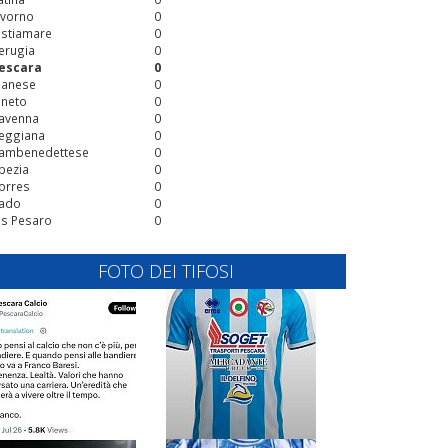
ivorno
0
stiamare
0
erugia
0
escara
0
ianese
0
ineto
0
avenna
0
eggiana
0
ambenedettese
0
pezia
0
orres
0
ado
0
is Pesaro
0
FOTO DEI TIFOSI