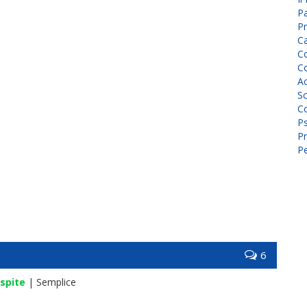
P
Pr
C
Co
Co
A
Sc
Co
P
Pr
Pe
6
spite
| Semplice