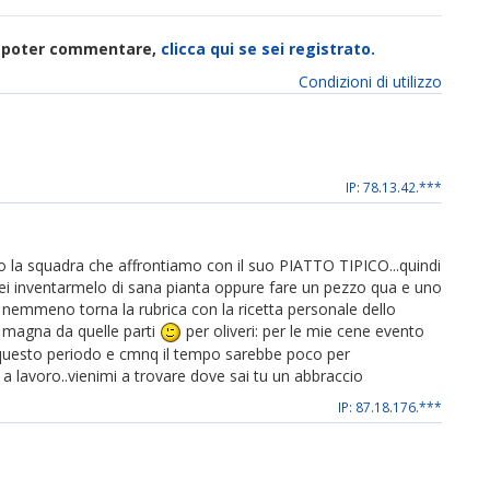
di poter commentare,
clicca qui se sei registrato.
Condizioni di utilizzo
IP: 78.13.42.***
so la squadra che affrontiamo con il suo PIATTO TIPICO...quindi
rei inventarmelo di sana pianta oppure fare un pezzo qua e uno
to nemmeno torna la rubrica con la ricetta personale dello
 magna da quelle parti
per oliveri: per le mie cene evento
questo periodo e cmnq il tempo sarebbe poco per
o a lavoro..vienimi a trovare dove sai tu un abbraccio
IP: 87.18.176.***