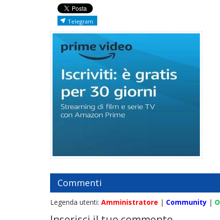
Telegram
Commenti
Legenda utenti:
Amministratore
|
Community
|
O
Inserisci il tuo commento