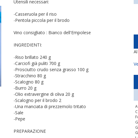
Utensili necessari:
-Casseruola per il riso
-Pentola piccola per il brodo
Vino consigliato : Bianco dell'Empolese
INGREDIENTI:
A
-Riso brillato 240 g
-Carciofi già puliti 700 g
Ve
-Prosciutto crudo senza grasso 100 g
-Stracchino 80 g
-Scalogno 80 g
-Burro 20 g
-Olio extravergine di oliva 20 g
-Scalogno per il brodo 2
-Una manciata di prezzemolo tritato
A
C
-Sale
F
-Pepe
G
G
PREPARAZIONE
G
L